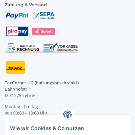
Zahlung & Versand
TexCorner UG (haftungsbeschränkt)
Bahnhofstr. 1
D-31275 Lehrte
Montag - Freitag
von 09:00 - 13:00 Uhr
telefonisch erreichbar
Wie wir Cookies & Co nutzen
Tel: +49 (0) 5132 8230689