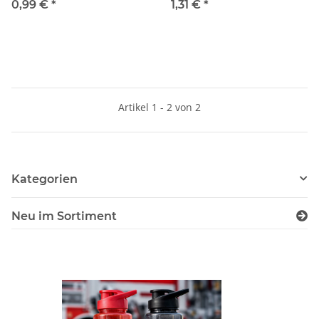
Evakuierung
0,99 €
*
1,31 €
*
Artikel 1 - 2 von 2
Kategorien
Neu im Sortiment