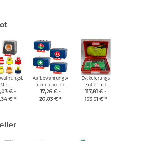
ot
ewahrungsbox
Aufbewahrungbox
Evakuierungs
Midi
klein blau für
Koffer mit
parent für
Einsatzwesten
Wandhalterung
,03 € -
17,26 € -
117,81 € -
is zu 5
Serie Berlin
groß befüllt
,34 €
*
20,83 €
*
153,51 €
*
nwesten
eller