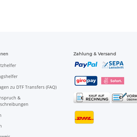
onen
Zahlung & Versand
tzhelfer
gshelfer
agen zu DTF Transfers (FAQ)
anspruch &
schreibungen
n
n
nweis