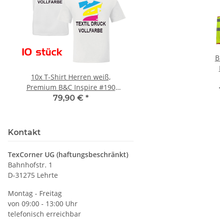
B
10x T-Shirt Herren weiß,
LEITUNG SAMMELS
We
Premium B&C Inspire #190
Piktogramm Warnweste
Rundhals mit EINER
vielen Taschen S
79,90 €
*
ab
11,17 €
*
Druckposition CMYK
Kontakt
TexCorner UG (haftungsbeschränkt)
Bahnhofstr. 1
D-31275 Lehrte
Montag - Freitag
von 09:00 - 13:00 Uhr
telefonisch erreichbar