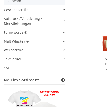
Zubehör
Geschenkartikel
Aufdruck / Veredelung /
Dienstleistungen
Funnywords ®
Malt Whiskey ®
Werbeartikel
Textildruck
E
SALE
k
f
mi
Neu im Sortiment