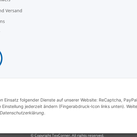
nd Versand
uns
r
Vertrag widerrufen
den Einsatz folgender Dienste auf unserer Website: ReCaptcha, PayPa
instellung jederzeit ändern (Fingerabdruck-Icon links unten). Weit
Datenschutzerklärung
.
© Copyright TexCorner. All rights reserved.