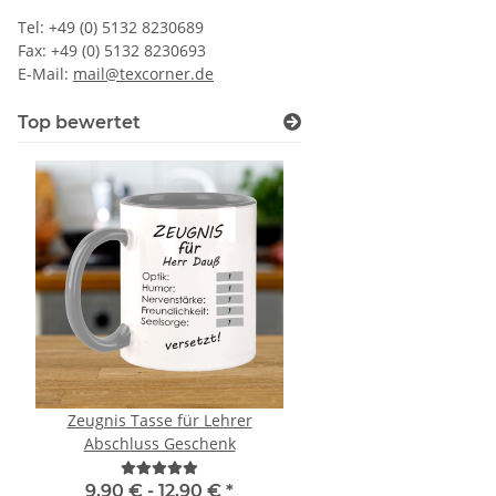
Tel: +49 (0) 5132 8230689
Fax: +49 (0) 5132 8230693
E-Mail:
mail@texcorner.de
Top bewertet
Zeugnis Tasse für Lehrer
Geburtstags Warnwest
Abschluss Geschenk
Gästebuch - 18. Geburtstag -
Wunschzahl - Neon W
9,90 € -
12,90 €
*
11,99 € -
14,99