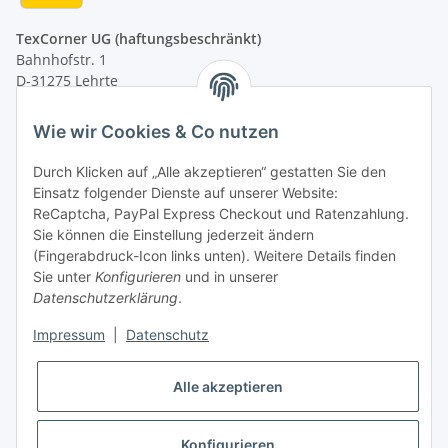
TexCorner UG (haftungsbeschränkt)
Bahnhofstr. 1
D-31275 Lehrte
Montag - Freitag
Wie wir Cookies & Co nutzen
von 09:00 - 13:00 Uhr
telefonisch erreichbar
Durch Klicken auf „Alle akzeptieren“ gestatten Sie den
Einsatz folgender Dienste auf unserer Website:
Tel: +49 (0) 5132 8230689
ReCaptcha, PayPal Express Checkout und Ratenzahlung.
Fax: +49 (0) 5132 8230693
Sie können die Einstellung jederzeit ändern
E-Mail:
mail@texcorner.de
(Fingerabdruck-Icon links unten). Weitere Details finden
Sie unter
Konfigurieren
und in unserer
Datenschutzerklärung
.
Impressum
|
Datenschutz
Vertrag widerrufen
Alle akzeptieren
Konfigurieren