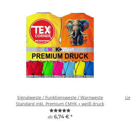
Signalweste / Funktionsweste / Warnweste
Lieb
Standard inkl. Premium CMYK + weiß druck
W
ab
6,74 €
*