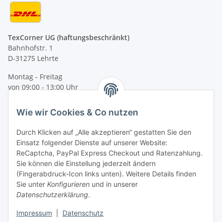
TexCorner UG (haftungsbeschränkt)
Bahnhofstr. 1
D-31275 Lehrte
Montag - Freitag
von 09:00 - 13:00 Uhr
telefonisch erreichbar
Wie wir Cookies & Co nutzen
Tel: +49 (0) 5132 8230689
Fax: +49 (0) 5132 8230693
Durch Klicken auf „Alle akzeptieren“ gestatten Sie den
E-Mail:
mail@texcorner.de
Einsatz folgender Dienste auf unserer Website:
ReCaptcha, PayPal Express Checkout und Ratenzahlung.
Sie können die Einstellung jederzeit ändern
(Fingerabdruck-Icon links unten). Weitere Details finden
Sie unter
Konfigurieren
und in unserer
Datenschutzerklärung
.
Impressum
|
Datenschutz