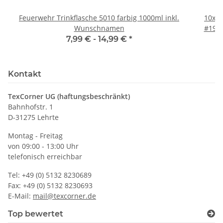
Feuerwehr Trinkflasche 5010 farbig 1000ml inkl.
10x T
Wunschnamen
#190 
7,99 € -
14,99 €
*
Kontakt
TexCorner UG (haftungsbeschränkt)
Bahnhofstr. 1
D-31275 Lehrte
Montag - Freitag
von 09:00 - 13:00 Uhr
telefonisch erreichbar
Tel: +49 (0) 5132 8230689
Fax: +49 (0) 5132 8230693
E-Mail:
mail@texcorner.de
Top bewertet