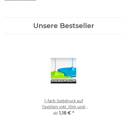
Unsere Bestseller
1-farb Siebdruck auf
Textilien inkl. Film und
Sieberstellung
ab
1,18 €
*