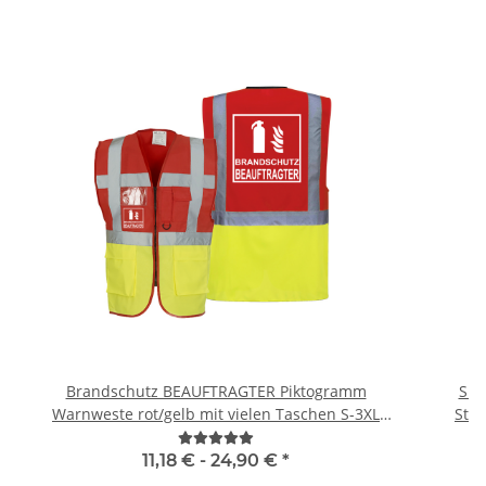
Brandschutz BEAUFTRAGTER Piktogramm
Sig
Warnweste rot/gelb mit vielen Taschen S-3XL
"BRAND22 Linie"
11,18 € -
24,90 €
*