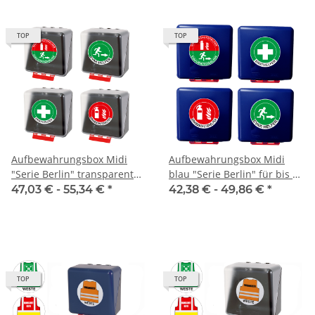
TOP
TOP
Aufbewahrungsbox Midi
Aufbewahrungsbox Midi
"Serie Berlin" transparent
blau "Serie Berlin" für bis zu
für bis zu 5 Warnwesten
5 Warnwesten
47,03 € -
55,34 €
*
42,38 € -
49,86 €
*
TOP
TOP