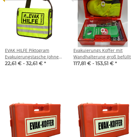
EVAK HILFE Piktogram
Evakuierungs Koffer mit
Evakuierungstasche (ohne
Wandhalterung groß befüllt
Inhalt)
22,61 € -
32,61 €
*
117,81 € -
153,51 €
*