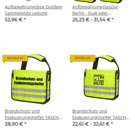
Aufbewahrungsbox Outdoor
Aufbewahrungstasche
Sammelplatz Leitung
Berlin - Evak oder
Brandschutztasche (ohne
52,96 €
*
25,23 € -
31,54 €
*
Inhalt)
BESTSELLER
BESTSELLER
Brandschutz und
Brandschutz und
Evakuierungshelfer TASCHE
Evakuierungshelfer TASCHE
(ohne Inhalt)
BRAND&EVAK Piktogram
28,90 €
*
22,61 € -
32,61 €
*
(ohne Inhalt)