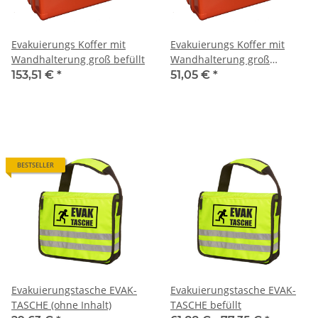
Evakuierungs Koffer mit
Evakuierungs Koffer mit
Wandhalterung groß befüllt
Wandhalterung groß
unbefüllt
153,51 €
*
51,05 €
*
BESTSELLER
Evakuierungstasche EVAK-
Evakuierungstasche EVAK-
TASCHE (ohne Inhalt)
TASCHE befüllt