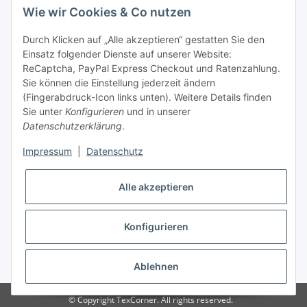
Wie wir Cookies & Co nutzen
Tel: +49 (0) 5132 8230689
Fax: +49 (0) 5132 8230693
Durch Klicken auf „Alle akzeptieren“ gestatten Sie den
E-Mail:
mail@texcorner.de
Einsatz folgender Dienste auf unserer Website:
ReCaptcha, PayPal Express Checkout und Ratenzahlung.
Sie können die Einstellung jederzeit ändern
(Fingerabdruck-Icon links unten). Weitere Details finden
Sie unter
Konfigurieren
und in unserer
Datenschutzerklärung
.
Impressum
|
Datenschutz
Vertrag widerrufen
Alle akzeptieren
Konfigurieren
* Alle Preise inkl. gesetzlicher USt., zzgl.
Versand
Ablehnen
© Copyright TexCorner. All rights reserved.