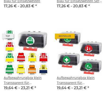
blau für Einsatzwesten
blau für Einsatzwesten Serie
Berlin
17,26 € -
20,83 €
*
17,26 € -
20,83 €
*
TOP
BESTSELLER
Aufbewahrungbox klein
Aufbewahrungbox klein
Transparent für
Transparent für
Einsatzwesten
Einsatzwesten Serie BERLIN
19,64 € -
23,21 €
*
19,64 € -
23,21 €
*