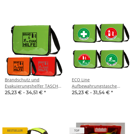
Brandschutz und
ECO Line
Evakuierungshelfer TASCHE
Aufbewahrungstasche
ECO Bag BRAND&EVAK
Berlin Evak oder
25,23 € -
34,51 €
*
25,23 € -
31,54 €
*
Piktogram (ohne Inhalt)
Brandschutztasche (ohne
Inhalt)
BESTSELLER
TOP