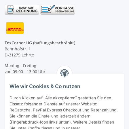
TexCorner UG (haftungsbeschränkt)
Bahnhofstr. 1
D-31275 Lehrte
Montag - Freitag
von 09:00 - 13:00 Uhr
telefonisch erreichbar
Wie wir Cookies & Co nutzen
Tel: +49 (0) 5132 8230689
Fax: +49 (0) 5132 8230693
Durch Klicken auf „Alle akzeptieren“ gestatten Sie den
E-Mail:
mail@texcorner.de
Einsatz folgender Dienste auf unserer Website:
ReCaptcha, PayPal Express Checkout und Ratenzahlung.
Sie können die Einstellung jederzeit ändern
(Fingerabdruck-Icon links unten). Weitere Details finden
Sie unter
Konfigurieren
und in unserer