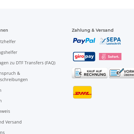
onen
Zahlung & Versand
tzhelfer
gshelfer
agen zu DTF Transfers (FAQ)
anspruch &
schreibungen
n
n
nweis
nd Versand
uns