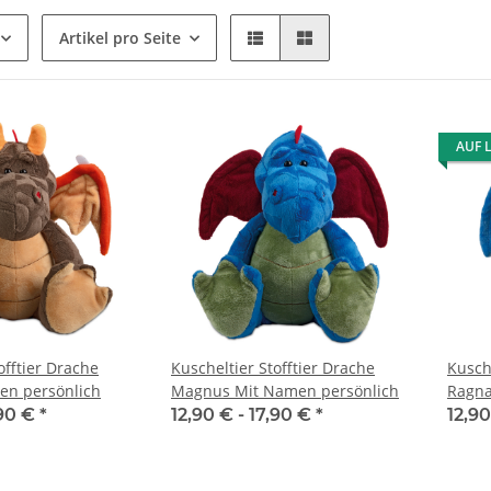
Artikel pro Seite
AUF 
offtier Drache
Kuscheltier Stofftier Drache
Kusche
en persönlich
Magnus Mit Namen persönlich
Ragna
,90 €
*
12,90 € -
17,90 €
*
12,90