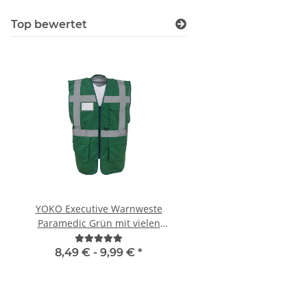
Top bewertet
YOKO Executive Warnweste
Brandschutzhelf
Paramedic Grün mit vielen
Evakuierungshelfer Pi
Taschen und Reißverschluss
Executive Weste rot/g
vielen Taschen S
8,49 € -
9,99 €
*
15,92 € -
19,90