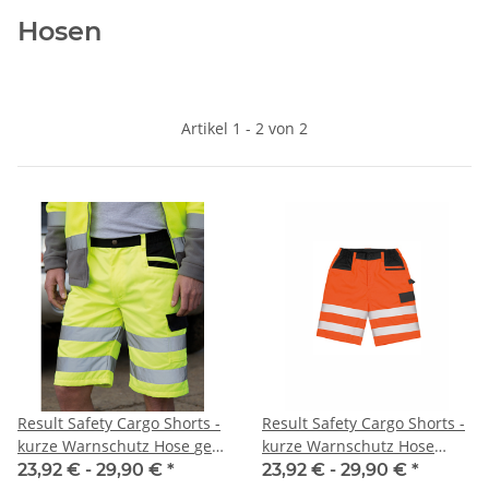
Hosen
Artikel 1 - 2 von 2
Result Safety Cargo Shorts -
Result Safety Cargo Shorts -
kurze Warnschutz Hose gelb
kurze Warnschutz Hose
XS - 4XL
orange XS - 4XL
23,92 € -
29,90 €
*
23,92 € -
29,90 €
*