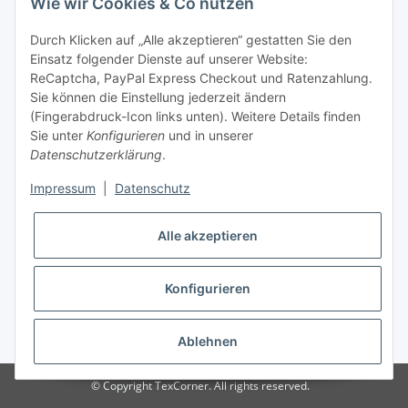
Wie wir Cookies & Co nutzen
Tel: +49 (0) 5132 8230689
Fax: +49 (0) 5132 8230693
Durch Klicken auf „Alle akzeptieren“ gestatten Sie den
E-Mail:
mail@texcorner.de
Einsatz folgender Dienste auf unserer Website:
ReCaptcha, PayPal Express Checkout und Ratenzahlung.
Sie können die Einstellung jederzeit ändern
(Fingerabdruck-Icon links unten). Weitere Details finden
Sie unter
Konfigurieren
und in unserer
Datenschutzerklärung
.
Impressum
|
Datenschutz
Vertrag widerrufen
Alle akzeptieren
Konfigurieren
* Alle Preise inkl. gesetzlicher USt., zzgl.
Versand
Ablehnen
© Copyright TexCorner. All rights reserved.