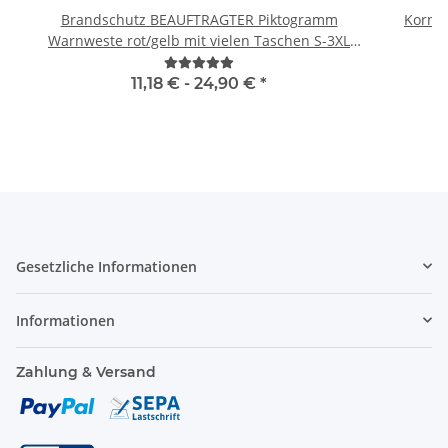
Brandschutz BEAUFTRAGTER Piktogramm
Kornte
Warnweste rot/gelb mit vielen Taschen S-3XL
"BRAND22 Linie"
11,18 € -
24,90 €
*
Gesetzliche Informationen
Informationen
Zahlung & Versand