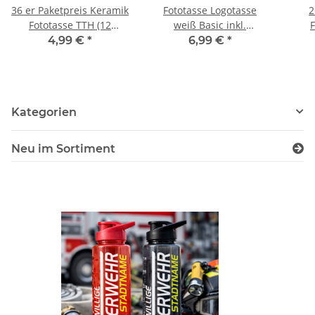
36 er Paketpreis Keramik
Fototasse Logotasse
2
Fototasse TTH (12
weiß Basic inkl.
farben) inkl
Aufdruck
Wa
4,99 €
*
6,99 €
*
Wunschdruck AKTION
Kategorien
Neu im Sortiment