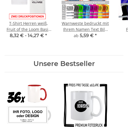
T-Shirt Herren weiß,
Warnweste bedruckt mit
Fruit of the Loom Basic
Ihrem Namen Text Bild
mit ZWEI
Logo viele Größen und
Wa
8,32 € -
14,27 €
*
ab
5,59 €
*
Druckpositionen CMYK
Farben
(Vorne & Hinten)
Unsere Bestseller