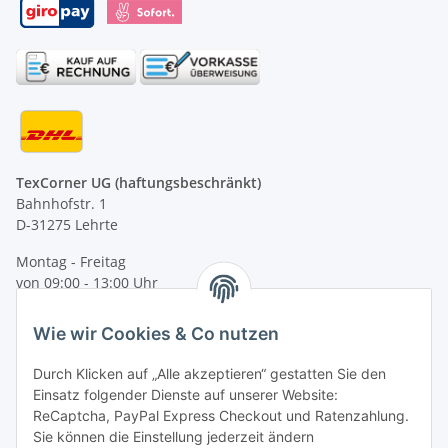
TexCorner UG (haftungsbeschränkt)
Bahnhofstr. 1
D-31275 Lehrte
Montag - Freitag
von 09:00 - 13:00 Uhr
telefonisch erreichbar
Wie wir Cookies & Co nutzen
Tel: +49 (0) 5132 8230689
Fax: +49 (0) 5132 8230693
Durch Klicken auf „Alle akzeptieren“ gestatten Sie den
E-Mail:
mail@texcorner.de
Einsatz folgender Dienste auf unserer Website:
ReCaptcha, PayPal Express Checkout und Ratenzahlung.
Sie können die Einstellung jederzeit ändern