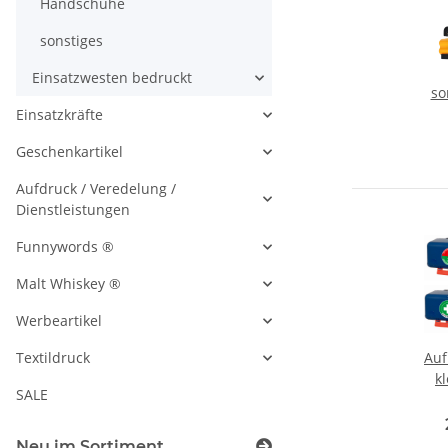
Handschuhe
sonstiges
Einsatzwesten bedruckt
so
Einsatzkräfte
Geschenkartikel
Aufdruck / Veredelung /
Dienstleistungen
Funnywords ®
Malt Whiskey ®
Werbeartikel
Au
Textildruck
kl
SALE
Ei
S
Neu im Sortiment