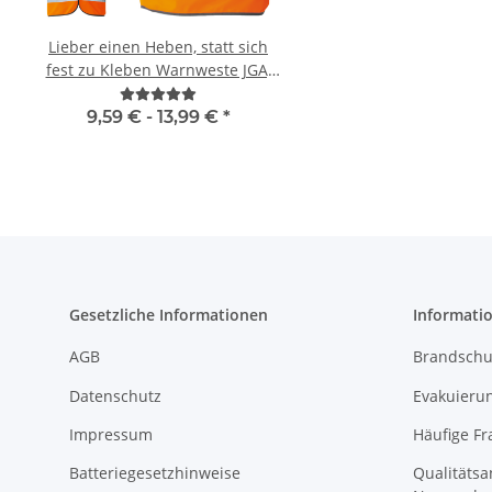
Lieber einen Heben, statt sich
Brandschutzhelf
fest zu Kleben Warnweste JGA,
Evakuierungshelfer Pi
Karneval, Männertag
Executive Weste rot/g
vielen Taschen S
9,59 € -
13,99 €
*
15,92 € -
19,90
Gesetzliche Informationen
Informati
AGB
Brandschu
Datenschutz
Evakuierun
Impressum
Häufige Fr
Batteriegesetzhinweise
Qualitäts