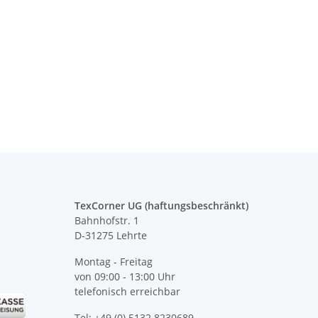
 Heben, statt sich
Brandschutzhelfer
en Warnweste JGA,
Evakuierungshelfer Piktogramm
l, Männertag
Executive Weste rot/gelb mit
vielen Taschen S-3XL
 -
13,99 €
*
15,92 € -
19,90 €
*
TexCorner UG (haftungsbeschränkt)
Bahnhofstr. 1
D-31275 Lehrte
Montag - Freitag
von 09:00 - 13:00 Uhr
telefonisch erreichbar
Tel: +49 (0) 5132 8230689