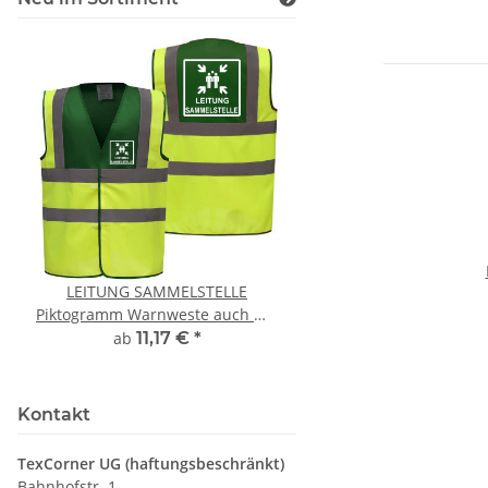
LEITUNG SAMMELSTELLE
Feuerwehr Trinkflasc
T
Piktogramm Warnweste auch mit
farbig 1000ml inkl.
T
vielen Taschen S-3XL
Wunschname
ab
11,17 €
*
7,99 € -
14,99
E
Kontakt
TexCorner UG (haftungsbeschränkt)
Bahnhofstr. 1