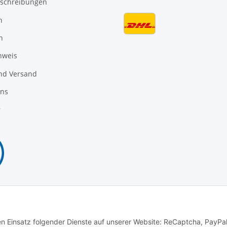
schreibungen
n
n
nweis
nd Versand
uns
r
Vertrag widerrufen
den Einsatz folgender Dienste auf unserer Website: ReCaptcha, PayPa