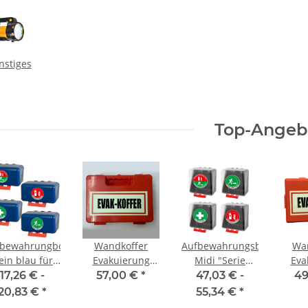
nstiges
Top-Angeb
fbewahrungbox
Wandkoffer
Aufbewahrungsbox
Wa
ein blau für
Evakuierung
Midi "Serie
Eva
nsatzwesten
klein befüllt
Berlin"
kle
17,26 € -
57,00 €
*
47,03 € -
49
erie Berlin
farbe Orange
transparent für
far
20,83 €
*
55,34 €
*
mit Wandhalter
bis zu 5
mit 