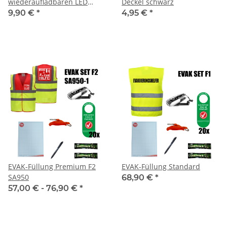
wiederaufladbaren LED
Deckel schwarz
schwarz
9,90 €
*
4,95 €
*
EVAK-Füllung Premium F2
EVAK-Füllung Standard
SA950
68,90 €
*
57,00 € -
76,90 €
*