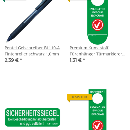
Pentel Gelschreiber BL110-A
Premium Kunststoff
Tintenroller schwarz 1,0mm
Türanhänger Türmarkierer
Evakuierung
2,39 €
*
1,31 €
*
BESTSELLER