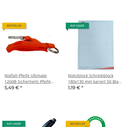
BESTSELLER
AUF LAGER
Notfall-Pfeife Ultimate
Notizblock Schreibblock
120dB Sicherheits Pfeife
180x130 mm kariert 50 Blatt
Signal Pfeife mit
ohne Lochung holzfrei
5,49 €
*
1,19 €
*
Schlüsselband Karabiner
passend für EVAK -Koffer
und EVAK Tasche
AUF LAGER
BESTSELLER