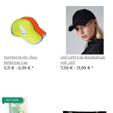
Korntex Hi-Viz, Fluo-
LED Light Cap Baseballcap
Reflective Cap
inkl. LED
5,11 € -
6,39 €
*
7,59 € -
13,99 €
*
AUF LAGER