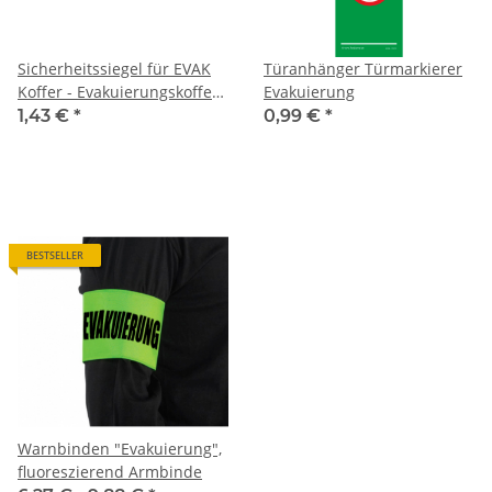
Sicherheitssiegel für EVAK
Türanhänger Türmarkierer
Koffer - Evakuierungskoffer
Evakuierung
Sicherheits-Siegel
1,43 €
*
0,99 €
*
BESTSELLER
Warnbinden "Evakuierung",
fluoreszierend Armbinde