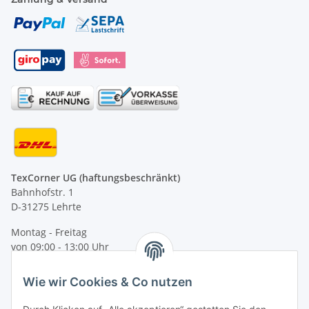
TexCorner UG (haftungsbeschränkt)
Bahnhofstr. 1
D-31275 Lehrte
Montag - Freitag
von 09:00 - 13:00 Uhr
telefonisch erreichbar
Wie wir Cookies & Co nutzen
Tel: +49 (0) 5132 8230689
Fax: +49 (0) 5132 8230693