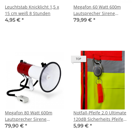
Leuchtstab Knicklicht 1,5 x
Megafon 60 Watt 600m
15 cm weiß 8 Stunden
Lautsprecher Sirene
wetterfest weiß/blau
4,95 €
*
79,99 €
*
TOP
Megafon 80 Watt 600m
Notfall-Pfeife 2.0 Ultimate
Lautsprecher Sirene
120dB Sicherheits Pfeife
wetterfest weiß/rot
Signal Pfeife an
79,90 €
*
5,99 €
*
ausziehbarem Schlüsselring