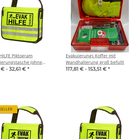
HILFE Piktogram
Evakuierungs Koffer mit
ierungstasche (ohne
Wandhalterung groß befüllt
)
 € -
32,61 €
*
117,81 € -
153,51 €
*
SELLER