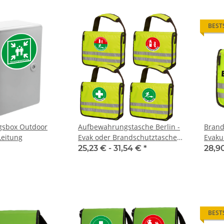
BEST
he 5010
LEITUNG SAMMELSTELLE
10x T-Shi
Piktogramm Warnweste auch mit
Premium B
sbox Outdoor
Aufbewahrungstasche Berlin -
Brand
n
vielen Taschen S-3XL
Rundha
 €
*
ab
11,17 €
*
79
Leitung
Evak oder Brandschutztasche
Evaku
Druckp
(ohne Inhalt)
(ohne 
25,23 € -
31,54 €
*
28,9
BEST