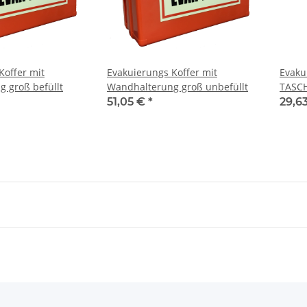
 Gelb +
Geburtstags Warnweste Mobiles
Korntex® - 
rößen
Gästebuch - 18. Geburtstag -
Orang
Wunschzahl - Neon Warnweste
€
*
11,99 € -
14,99 €
*
1,95 €
Koffer mit
Evakuierungs Koffer mit
Evaku
 groß befüllt
Wandhalterung groß unbefüllt
TASCH
51,05 €
*
29,6