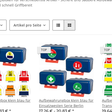
schnell Griffbereit
Artikel pro Seite
TOP
TOP
ox klein blau für
Aufbewahrungbox klein blau für
Aufbe
Einsatzwesten Serie Berlin
Trans
,83 €
*
17,26 € -
20,83 €
*
19,64