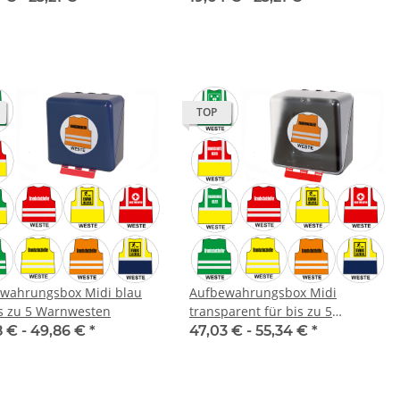
TOP
wahrungsbox Midi blau
Aufbewahrungsbox Midi
is zu 5 Warnwesten
transparent für bis zu 5
Warnwesten
8 € -
49,86 €
*
47,03 € -
55,34 €
*