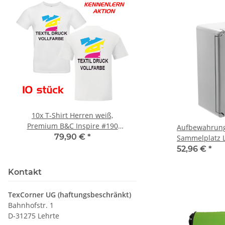
10x T-Shirt Herren weiß,
Feuerwehr Trinkflasc
Premium B&C Inspire #190
farbig 1000ml inkl.
Aufbewahrung
Rundhals mit EINER
Wunschname
79,90 €
*
7,99 € -
14,99
Sammelplatz 
Druckposition CMYK
52,96 €
*
Kontakt
TexCorner UG (haftungsbeschränkt)
Bahnhofstr. 1
D-31275 Lehrte