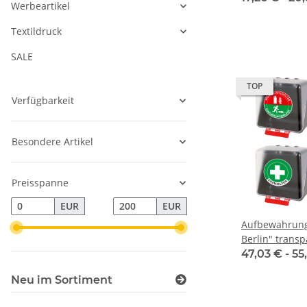
Werbeartikel
Textildruck
SALE
TOP
Verfügbarkeit
Besondere Artikel
Preisspanne
EUR
EUR
Aufbewahrung
Berlin" transp
Warnwesten
47,03 € -
55
Neu im Sortiment