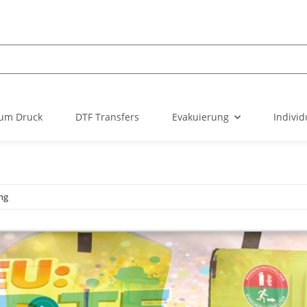
um Druck
DTF Transfers
Evakuierung
Individ
ng