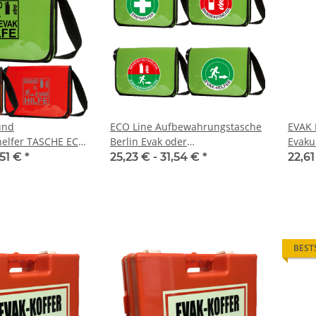
und
ECO Line Aufbewahrungstasche
EVAK 
helfer TASCHE ECO
Berlin Evak oder
Evaku
AK Piktogram
Brandschutztasche (ohne Inhalt)
Inhalt
,51 €
*
25,23 € -
31,54 €
*
22,61
BEST