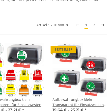
Artikel 1 - 20 von 36
1
2
BESTSELLER
wahrungbox klein
Aufbewahrungbox klein
parent für Einsatzwesten
Transparent für Einsatzwesten
Serie BERLIN
 € -
23,21 €
*
19,64 € -
23,21 €
*