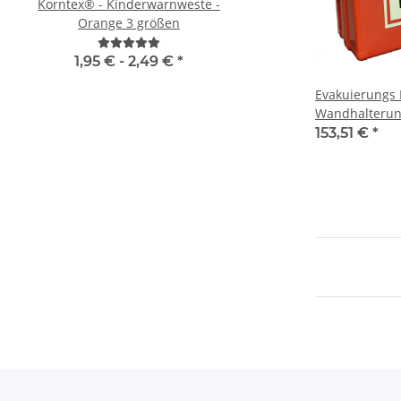
Korntex® - Kinderwarnweste -
Feuerwehr Warnweste
Orange 3 größen
Orange in 10 G
1,95 € -
2,49 €
*
4,72 € -
9,38 
Evakuierungs 
Wandhalterung
153,51 €
*