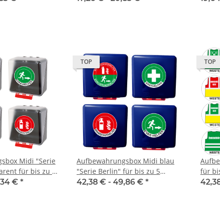
TOP
TOP
sbox Midi "Serie
Aufbewahrungsbox Midi blau
Aufbe
arent für bis zu 5
"Serie Berlin" für bis zu 5
für b
Warnwesten
,34 €
*
42,38 € -
49,86 €
*
42,3