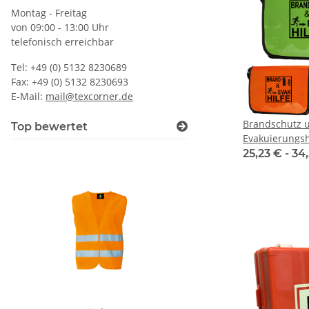
Montag - Freitag
von 09:00 - 13:00 Uhr
telefonisch erreichbar
Tel: +49 (0) 5132 8230689
Fax: +49 (0) 5132 8230693
E-Mail:
mail@texcorner.de
Brandschutz 
Top bewertet
Evakuierungs
Bag BRAND&EV
25,23 € -
34
(ohne Inhalt)