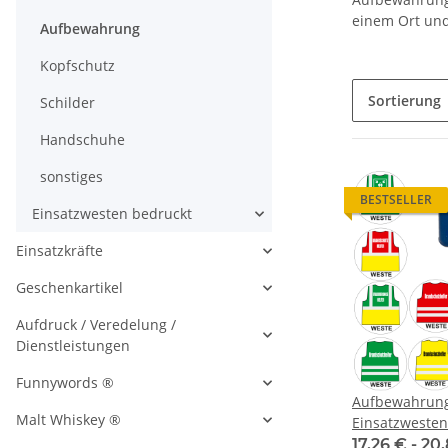
einem Ort und 
Aufbewahrung
Kopfschutz
Sortierung
Schilder
Handschuhe
sonstiges
BESTSELLER
Einsatzwesten bedruckt
Einsatzkräfte
Geschenkartikel
Aufdruck / Veredelung /
Dienstleistungen
Funnywords ®
Aufbewahrungb
Malt Whiskey ®
Einsatzwesten
17,26 € -
20