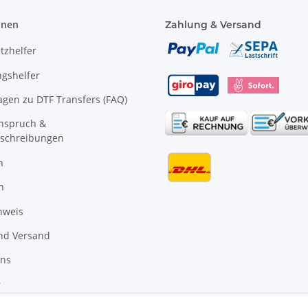
onen
Zahlung & Versand
tzhelfer
gshelfer
agen zu DTF Transfers (FAQ)
anspruch &
schreibungen
n
n
nweis
nd Versand
uns
r