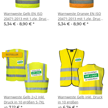
Warnweste Gelb EN ISO
Warnweste Orange EN ISO
20471:2013 mit 1.zlg. Druck
20471:2013 mit 1.zlg. Druck
Rücken
Rücken
5,34 € -
8,90 €
*
5,34 € -
8,90 €
*
BESTSELLER
Warnweste Gelb 2+2 inkl.
Warnweste Gelb inkl. Druck
Druck in 10 größen S-7XL
in 10 größen
ab
7,12 €
*
ab
6,74 €
*