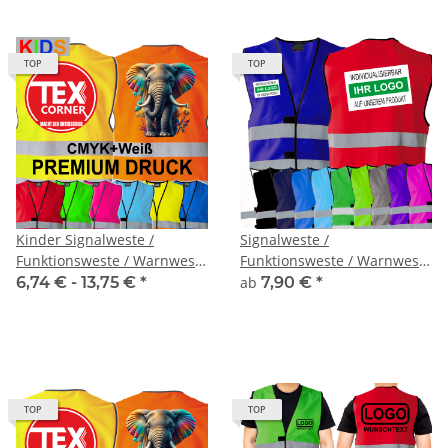
TOP
TOP
Kinder Signalweste /
Signalweste /
Funktionsweste / Warnweste
Funktionsweste / Warnweste
Standard inkl. Premium
Standard inkl Druck
6,74 € -
13,75 €
*
ab
7,90 €
*
CMYK + weiß druck
TOP
TOP