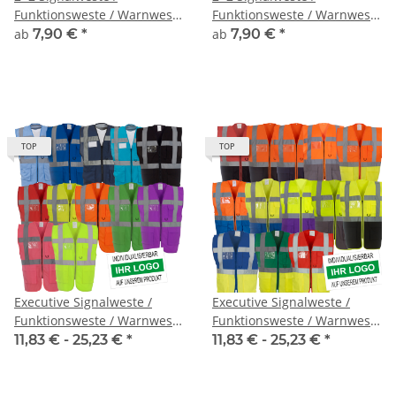
Funktionsweste / Warnweste
Funktionsweste / Warnweste
2+2 inkl Druck
Two-Tone inkl. Druck
ab
7,90 €
*
ab
7,90 €
*
TOP
TOP
Executive Signalweste /
Executive Signalweste /
Funktionsweste / Warnweste
Funktionsweste / Warnweste
Standard mit vielen Taschen
Two-Tone mit vielen
11,83 € -
25,23 €
*
11,83 € -
25,23 €
*
inkl. Druck
Taschen inkl. Druck