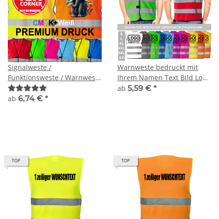
Signalweste /
Warnweste bedruckt mit
Funktionsweste / Warnweste
Ihrem Namen Text Bild Logo
Standard inkl. Premium
viele Größen und Farben
ab
5,59 €
*
CMYK + weiß druck
ab
6,74 €
*
TOP
TOP