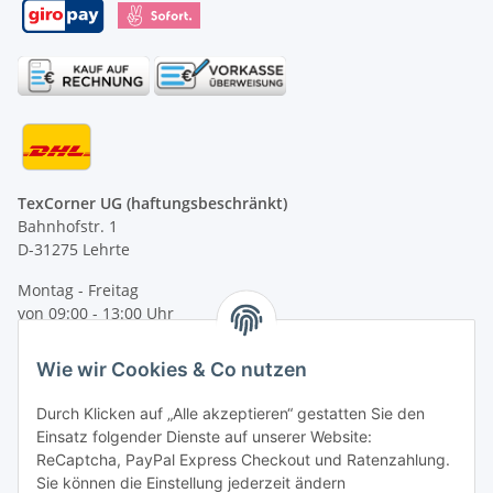
TexCorner UG (haftungsbeschränkt)
Bahnhofstr. 1
D-31275 Lehrte
Montag - Freitag
von 09:00 - 13:00 Uhr
telefonisch erreichbar
Wie wir Cookies & Co nutzen
Tel: +49 (0) 5132 8230689
Fax: +49 (0) 5132 8230693
Durch Klicken auf „Alle akzeptieren“ gestatten Sie den
E-Mail:
mail@texcorner.de
Einsatz folgender Dienste auf unserer Website:
ReCaptcha, PayPal Express Checkout und Ratenzahlung.
Sie können die Einstellung jederzeit ändern