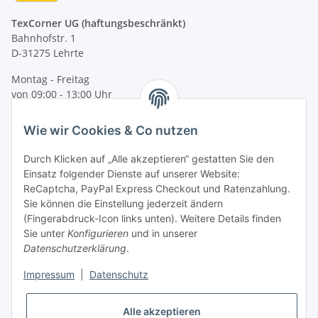
TexCorner UG (haftungsbeschränkt)
Bahnhofstr. 1
D-31275 Lehrte
Montag - Freitag
von 09:00 - 13:00 Uhr
telefonisch erreichbar
Wie wir Cookies & Co nutzen
Tel: +49 (0) 5132 8230689
Fax: +49 (0) 5132 8230693
Durch Klicken auf „Alle akzeptieren“ gestatten Sie den
E-Mail:
mail@texcorner.de
Einsatz folgender Dienste auf unserer Website:
ReCaptcha, PayPal Express Checkout und Ratenzahlung.
Sie können die Einstellung jederzeit ändern
(Fingerabdruck-Icon links unten). Weitere Details finden
Sie unter
Konfigurieren
und in unserer
Datenschutzerklärung
.
Impressum
|
Datenschutz
Vertrag widerrufen
Alle akzeptieren