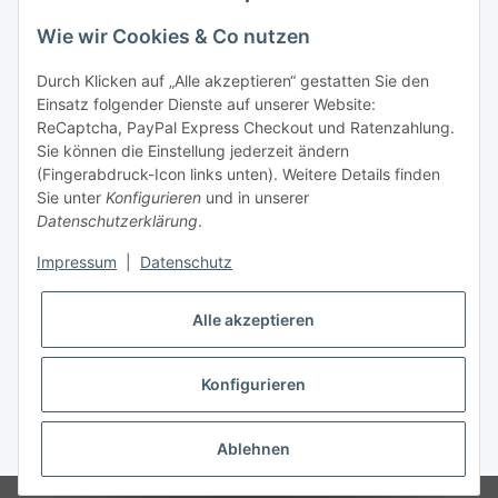
telefonisch erreichbar
Wie wir Cookies & Co nutzen
Tel: +49 (0) 5132 8230689
Fax: +49 (0) 5132 8230693
Durch Klicken auf „Alle akzeptieren“ gestatten Sie den
E-Mail:
mail@texcorner.de
Einsatz folgender Dienste auf unserer Website:
ReCaptcha, PayPal Express Checkout und Ratenzahlung.
Sie können die Einstellung jederzeit ändern
(Fingerabdruck-Icon links unten). Weitere Details finden
Sie unter
Konfigurieren
und in unserer
Datenschutzerklärung
.
Impressum
|
Datenschutz
Vertrag widerrufen
Alle akzeptieren
Konfigurieren
* Alle Preise inkl. gesetzlicher USt., zzgl.
Versand
Ablehnen