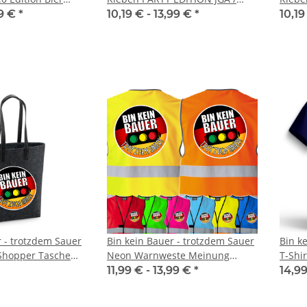
Karneval, Männertag
herheitsweste JGA
Vatertag T-Shirt
T-Shir
99 €
*
10,19 € -
13,99 €
*
10,19
€
*
9,59 € -
13,99 €
*
ab
nertag
r - trotzdem Sauer
Bin kein Bauer - trotzdem Sauer
Bin k
Shopper Tasche
Neon Warnweste Meinung
T-Shi
ng
Ampel M-5XL
Ampe
11,99 € -
13,99 €
*
14,99