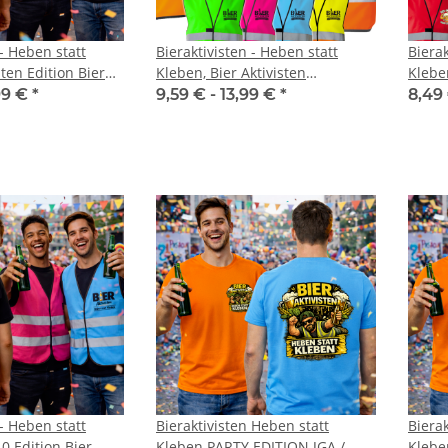
 - Heben statt
Bieraktivisten - Heben statt
Bierak
sten Edition Bier
Kleben, Bier Aktivisten
Klebe
herheitsweste JGA
Sicherheitsweste JGA Karneval
TREND
99 €
*
9,59 € -
13,99 €
*
8,49
nertag
Männertag
nweste -
Lieber einen Heben, statt sich
Warnweste 
 - Heben statt
Bieraktivisten Heben statt
Bierak
en
fest zu Kleben Warnweste JGA,
Druck in 
0 Edition Bier
Kleben PARTY EDITION JGA /
Klebe