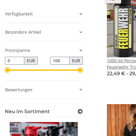
Verfügbarkeit
Besondere Artikel
Preisspanne
1000 ml Person
EUR
EUR
Feuerwehr Tri
Isolierflasche
22,49 € -
29
Ge
Bewertungen
Neu im Sortiment