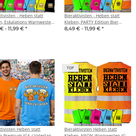
tivisten - Heben statt
Bieraktivisten - Heben statt
n, Eskalations Warnweste
Kleben, PARTY Edition Bier
 Karneval JGA
Aktivisten Sicherheitsweste JGA
 € -
11,99 €
*
8,49 € -
11,99 €
*
Karneval Männertag
TOP
Orange 2+2 inkl.
Korntex® - Kinderwarnweste -
Lie
tivisten Heben statt
Bieraktivisten Heben statt
10 größen S-7XL
Orange 3 größen
fes
n Premium JGA / Vatertag
Kleben, NEON-Warnwesten JGA,