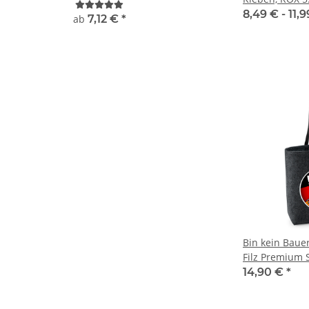
Aktivisten Sic
8,49 € -
11,
ab
7,12 €
*
1,95 € -
2,49 
Karneval Män
Bin kein Baue
Filz Premium 
Ampel Meinu
14,90 €
*