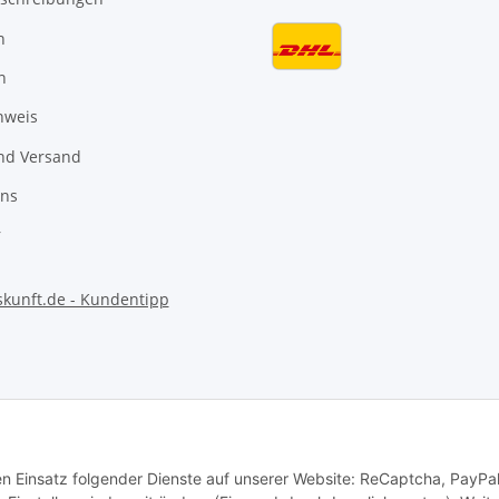
n
n
nweis
nd Versand
uns
r
Vertrag widerrufen
den Einsatz folgender Dienste auf unserer Website: ReCaptcha, PayPa