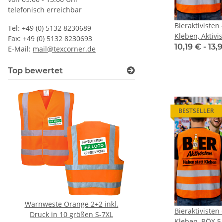
telefonisch erreichbar
Bieraktivisten
Tel: +49 (0) 5132 8230689
Kleben, Aktivi
Fax: +49 (0) 5132 8230693
Aktivisten Sic
10,19 € -
13,
E-Mail:
mail@texcorner.de
Karneval Män
Top bewertet
BESTSELLER
Warnweste Orange 2+2 inkl.
Korntex® - Kinderwar
Bieraktivisten
Druck in 10 größen S-7XL
Orange 3 größ
Kleben, RÖX 5.