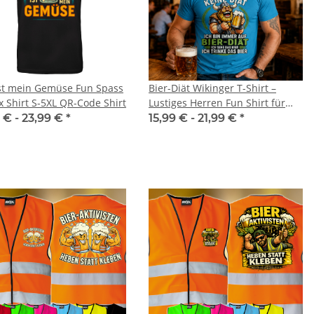
ist mein Gemüse Fun Spass
Bier-Diät Wikinger T-Shirt –
x Shirt S-5XL QR-Code Shirt
Lustiges Herren Fun Shirt für
Bierliebhaber & Partys
 € -
23,99 €
*
15,99 € -
21,99 €
*
rinkflasche 5010
LEITUNG SAMMELSTELLE
00ml inkl.
Piktogramm Warnweste auch mit
P
schnamen
vielen Taschen S-3XL
 -
14,99 €
*
ab
11,17 €
*