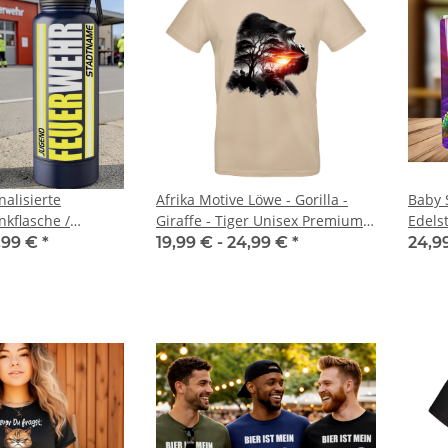
alisierte
Afrika Motive Löwe - Gorilla -
Baby 
nkflasche /
Giraffe - Tiger Unisex Premium
Edels
 schwarz / Blau +
T-Shirt
,99 €
*
19,99 € -
24,99 €
*
24,9
heimfach mit Wunschdruck