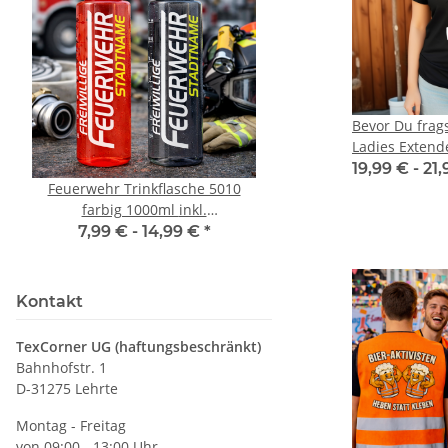
Bevor Du frags
Ladies Extend
19,99 € -
21
Feuerwehr Trinkflasche 5010
LEITUNG SAMMELS
farbig 1000ml inkl.
Piktogramm Warnweste
Wunschnamen
vielen Taschen S
7,99 € -
14,99 €
*
ab
11,17 €
*
Kontakt
TexCorner UG (haftungsbeschränkt)
Bahnhofstr. 1
D-31275 Lehrte
Montag - Freitag
von 09:00 - 13:00 Uhr