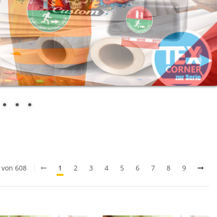
0 von 608
1
2
3
4
5
6
7
8
9