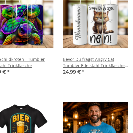
Schildkröten - Tumbler
Bevor Du fragst Angry Cat
tahl Trinkflasche
Tumbler Edelstahl Trinkflasche
inkl Wunschnamen
9 €
*
24,99 €
*