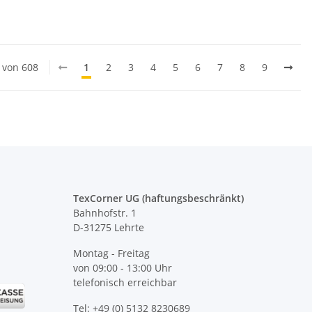
0 von 608
1
2
3
4
5
6
7
8
9
TexCorner UG (haftungsbeschränkt)
Bahnhofstr. 1
D-31275 Lehrte
Montag - Freitag
von 09:00 - 13:00 Uhr
telefonisch erreichbar
Tel: +49 (0) 5132 8230689