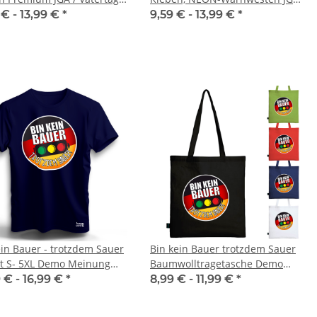
t Aktivisten Edition
Karneval Fasching Kostüm
 € -
13,99 €
*
9,59 € -
13,99 €
*
7,12 €
*
1,95 € -
2,49 €
*
ein Bauer - trotzdem Sauer
Bin kein Bauer trotzdem Sauer
rt S- 5XL Demo Meinung
Baumwolltragetasche Demo
l
Ampel
 € -
16,99 €
*
8,99 € -
11,99 €
*