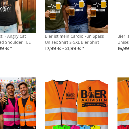
t: - Angry Cat
Bier ist mein Cardio Fun Spass
Bier 
ed Shoulder TEE
Unisex Shirt S-5XL Bier Shirt
Unise
,99 €
*
17,99 € -
21,99 €
*
16,99
TELLE
10x T-Shirt Herren weiß,
Feuerwehr T
 auch mit
Premium B&C Inspire #190
farbig 10
-3XL
Rundhals mit EINER
Wun
79,90 €
*
7,99 €
Druckposition CMYK