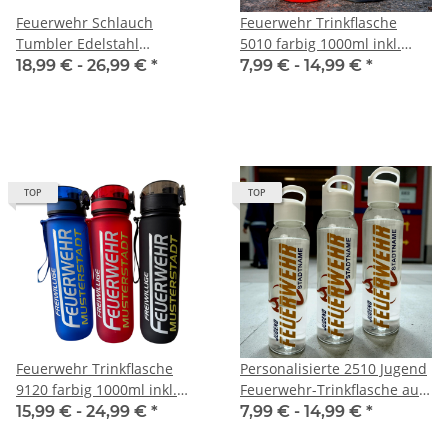
Feuerwehr Schlauch
Feuerwehr Trinkflasche
Tumbler Edelstahl
5010 farbig 1000ml inkl.
Trinkflasche inkl
Wunschnamen
18,99 € -
26,99 €
*
7,99 € -
14,99 €
*
Wunschnamen
TOP
TOP
Feuerwehr Trinkflasche
Personalisierte 2510 Jugend
9120 farbig 1000ml inkl.
Feuerwehr-Trinkflasche aus
Wunschnamen
recyceltem RPET |
15,99 € -
24,99 €
*
7,99 € -
14,99 €
*
Jugendfeuerwehr Flasche