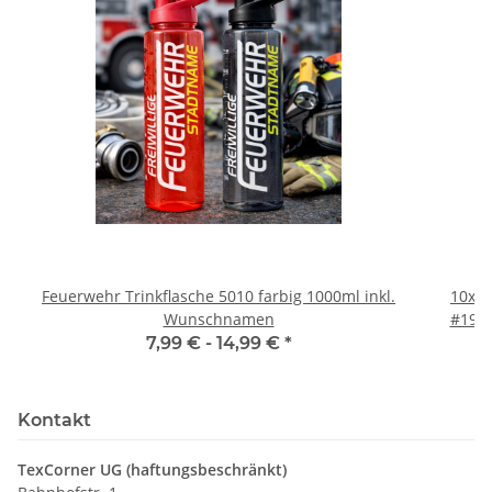
Feuerwehr Trinkflasche 5010 farbig 1000ml inkl.
10x T
Wunschnamen
#190 
7,99 € -
14,99 €
*
Kontakt
TexCorner UG (haftungsbeschränkt)