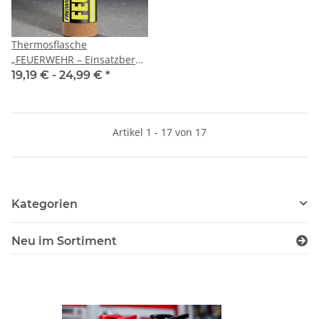
Thermosflasche
„FEUERWEHR – Einsatzbereit
To Go“ FW2200 schwarz
19,19 € -
24,99 €
*
Korkboden mit
Wunschdruck
Artikel 1 - 17 von 17
Kategorien
Neu im Sortiment