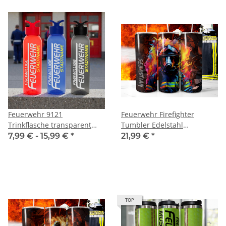
Feuerwehr 9121
Feuerwehr Firefighter
Trinkflasche transparent
Tumbler Edelstahl
650ml inkl. Wunschnamen
Trinkflasche inkl
7,99 € -
15,99 €
*
21,99 €
*
Wunschnamen
TOP