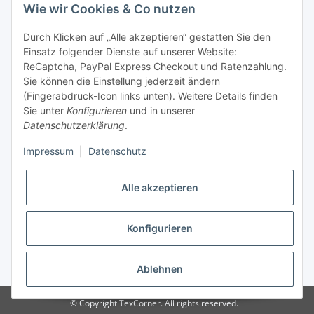
Wie wir Cookies & Co nutzen
Tel: +49 (0) 5132 8230689
Fax: +49 (0) 5132 8230693
Durch Klicken auf „Alle akzeptieren“ gestatten Sie den
E-Mail:
mail@texcorner.de
Einsatz folgender Dienste auf unserer Website:
ReCaptcha, PayPal Express Checkout und Ratenzahlung.
Sie können die Einstellung jederzeit ändern
(Fingerabdruck-Icon links unten). Weitere Details finden
Sie unter
Konfigurieren
und in unserer
Datenschutzerklärung
.
Impressum
|
Datenschutz
Vertrag widerrufen
Alle akzeptieren
Konfigurieren
* Alle Preise inkl. gesetzlicher USt., zzgl.
Versand
Ablehnen
© Copyright TexCorner. All rights reserved.