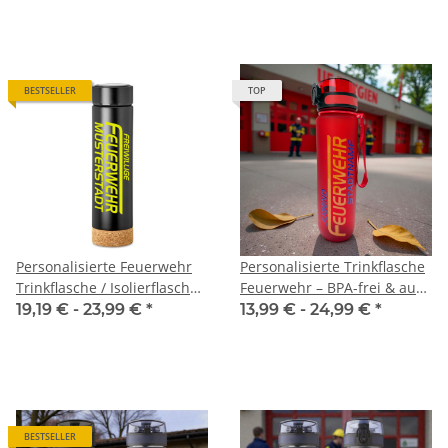
mit Name & Stadt | BPA-frei
& umweltfreundlich
BESTSELLER
TOP
Personalisierte Feuerwehr
Personalisierte Trinkflasche
Trinkflasche / Isolierflasche
Feuerwehr – BPA-frei & aus
schwarz Korkboden mit
Tritan | Jugendfeuerwehr
19,19 € -
23,99 €
*
13,99 € -
24,99 €
*
Wunschdruck
Flasche mit Name & Stadt |
Robust & Leicht
BESTSELLER