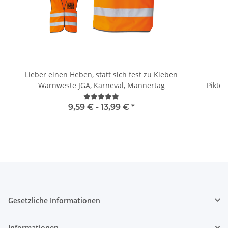
Lieber einen Heben, statt sich fest zu Kleben
B
Warnweste JGA, Karneval, Männertag
Piktog
9,59 € -
13,99 €
*
Gesetzliche Informationen
Informationen