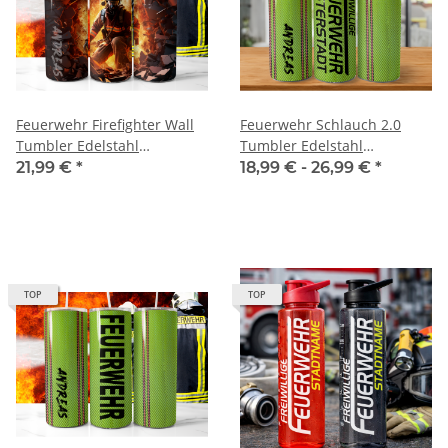
Feuerwehr Firefighter Wall
Feuerwehr Schlauch 2.0
Tumbler Edelstahl
Tumbler Edelstahl
Trinkflasche inkl
Trinkflasche inkl
21,99 €
*
18,99 € -
26,99 €
*
Wunschnamen
Wunschnamen
TOP
TOP