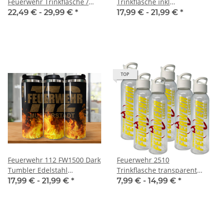
Feuerwehr Trinkflasche /
Trinkflasche inkl
Isolierflasche schwarz / Blau
Wunschnamen
22,49 € -
29,99 €
*
17,99 € -
21,99 €
*
+ Geheimfach mit
Wunschdruck
TOP
Feuerwehr 112 FW1500 Dark
Feuerwehr 2510
Tumbler Edelstahl
Trinkflasche transparent
Trinkflasche inkl
650ml inkl. Wunschnamen
17,99 € -
21,99 €
*
7,99 € -
14,99 €
*
Wunschnamen