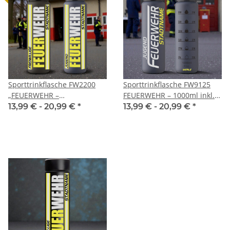
Sporttrinkflasche FW2200
Sporttrinkflasche FW9125
„FEUERWEHR –
FEUERWEHR – 1000ml inkl.
Hydrantenstark unterwegs
Wunschnamen
13,99 € -
20,99 €
*
13,99 € -
20,99 €
*
1000ml inkl. Wunschnamen