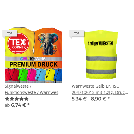
CMYK + weiß druck
TOP
TOP
Signalweste /
Warnweste Gelb EN ISO
Funktionsweste / Warnweste
20471:2013 mit 1.zlg. Druck
Standard inkl. Premium
Rücken
5,34 € -
8,90 €
*
CMYK + weiß druck
ab
6,74 €
*