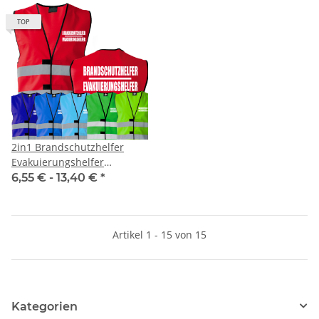
TOP
2in1 Brandschutzhelfer
Evakuierungshelfer
Warnweste Sonderfarbe in 7
6,55 € -
13,40 €
*
größen
Artikel 1 - 15 von 15
Kategorien