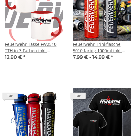
Feuerwehr Tasse FW2510
Feuerwehr Trinkflasche
TTH in 3 Farben inkl.
5010 farbig 1000ml inkl.
Wunschtext
Wunschnamen
12,90 €
*
7,99 € -
14,99 €
*
TOP
TOP