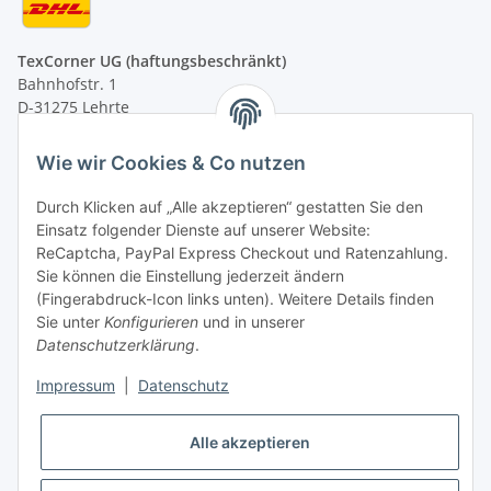
TexCorner UG (haftungsbeschränkt)
Bahnhofstr. 1
D-31275 Lehrte
Montag - Freitag
Wie wir Cookies & Co nutzen
von 09:00 - 13:00 Uhr
telefonisch erreichbar
Durch Klicken auf „Alle akzeptieren“ gestatten Sie den
Einsatz folgender Dienste auf unserer Website:
Tel: +49 (0) 5132 8230689
ReCaptcha, PayPal Express Checkout und Ratenzahlung.
Fax: +49 (0) 5132 8230693
Sie können die Einstellung jederzeit ändern
E-Mail:
mail@texcorner.de
(Fingerabdruck-Icon links unten). Weitere Details finden
Sie unter
Konfigurieren
und in unserer
Datenschutzerklärung
.
Impressum
|
Datenschutz
Vertrag widerrufen
Alle akzeptieren