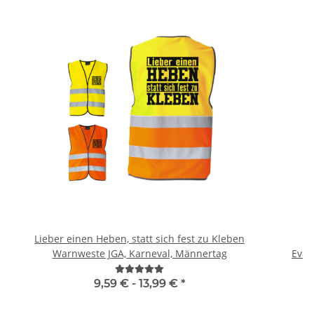
Lieber einen Heben, statt sich fest zu Kleben
H
Warnweste JGA, Karneval, Männertag
9,59 € -
13,99 €
*