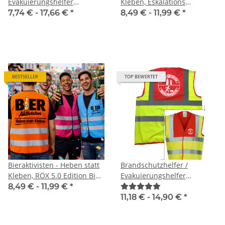
Evakuierungshelfer
Kleben, Eskalations
Standard Warnweste Serie
Warnweste TREND Karneval
7,74 € -
17,66 €
*
8,49 € -
11,99 €
*
BERLIN
JGA
BESTSELLER
TOP BEWERTET
Bieraktivisten - Heben statt
Brandschutzhelfer /
Kleben, RÖX 5.0 Edition Bier
Evakuierungshelfer
Aktivisten Sicherheitsweste
Piktogramm Weste rot/gelb
8,49 € -
11,99 €
*
JGA Karneval Männertag
S-3XL
11,18 € -
14,90 €
*