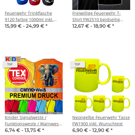
Feuerwehr Trinkflasche
Freiwillige Feuerwehr T-
9120 farbig 1000ml inkl.
Shirt FW2510 beidseitig
Wunschnamen
Wunschstadt -
15,99 € -
24,99 €
*
12,67 € -
18,90 €
*
Wunschname
TOP
TOP
Kinder Signalweste /
Neongelbe Feuerwehr Tasse
Funktionsweste / Warnweste
FW1900 inkl. Wunschtext
Standard inkl. Premium
6,74 € -
13,75 €
*
6,90 € -
12,90 €
*