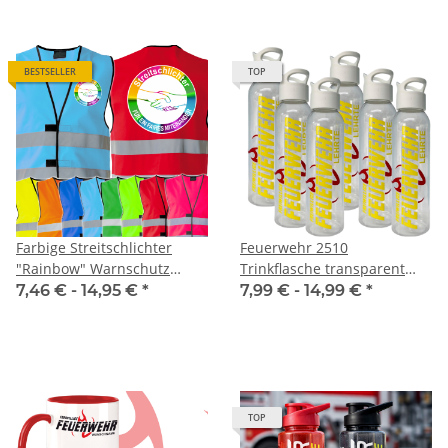
BESTSELLER
TOP
Farbige Streitschlichter
Feuerwehr 2510
"Rainbow" Warnschutz
Trinkflasche transparent
Weste Für ein faires
650ml inkl. Wunschnamen
7,46 € -
14,95 €
*
7,99 € -
14,99 €
*
Miteinander
TOP