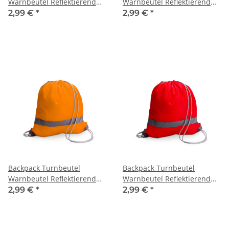
Warnbeutel Reflektierend
Warnbeutel Reflektierend
blau
Gelb
2,99 €
*
2,99 €
*
Backpack Turnbeutel
Backpack Turnbeutel
Warnbeutel Reflektierend
Warnbeutel Reflektierend
Orange
Rot
2,99 €
*
2,99 €
*