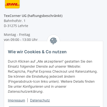
TexCorner UG (haftungsbeschränkt)
Bahnhofstr. 1
D-31275 Lehrte
Montag - Freitag
von 09:00 - 13:00 Uhr
telefonisch erreichbar
Wie wir Cookies & Co nutzen
Tel: +49 (0) 5132 8230689
Fax: +49 (0) 5132 8230693
Durch Klicken auf „Alle akzeptieren“ gestatten Sie den
E-Mail:
mail@texcorner.de
Einsatz folgender Dienste auf unserer Website:
ReCaptcha, PayPal Express Checkout und Ratenzahlung.
Sie können die Einstellung jederzeit ändern
(Fingerabdruck-Icon links unten). Weitere Details finden
Sie unter
Konfigurieren
und in unserer
Datenschutzerklärung
.
Impressum
|
Datenschutz