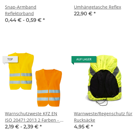
Snap-Armband
Umhängetasche Reflex
Reflektorband
22,90 €
*
0,44 € -
0,59 €
*
TOP
AUF LAGER
Warnschutzweste KFZ EN
Warnweste/Regenschutz für
ISO 20471:2013 2 Farben - 3
Rucksäcke
Größen
2,19 € -
2,39 €
*
4,95 €
*