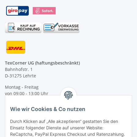
TexCorner UG (haftungsbeschränkt)
Bahnhofstr. 1
D-31275 Lehrte
Montag - Freitag
von 09:00 - 13:00 Uhr
telefonisch erreichbar
Wie wir Cookies & Co nutzen
Tel: +49 (0) 5132 8230689
Fax: +49 (0) 5132 8230693
Durch Klicken auf „Alle akzeptieren“ gestatten Sie den
E-Mail:
mail@texcorner.de
Einsatz folgender Dienste auf unserer Website:
ReCaptcha, PayPal Express Checkout und Ratenzahlung.