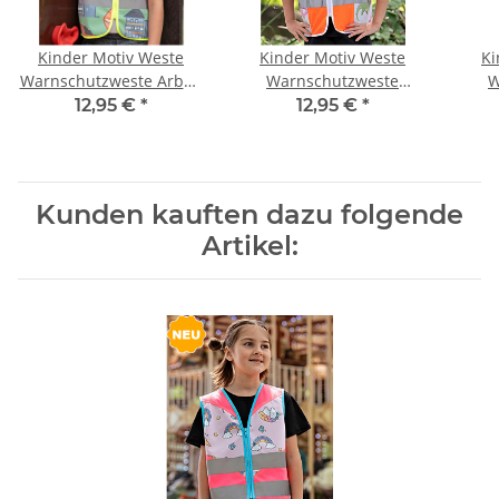
Kinder Motiv Weste
Kinder Motiv Weste
Ki
Warnschutzweste Arbeit
Warnschutzweste
W
Bagger + Traktor CO²
Dinosaurier CO² Neutral
Fah
12,95 €
*
12,95 €
*
Neutral hergestellt
hergestellt
Kunden kauften dazu folgende
Artikel: