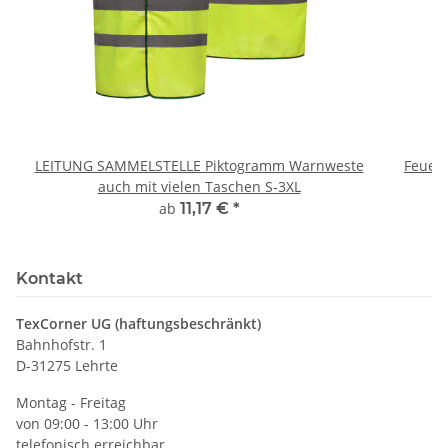
LEITUNG SAMMELSTELLE Piktogramm Warnweste
Feuerwe
auch mit vielen Taschen S-3XL
ab
11,17 €
*
Kontakt
TexCorner UG (haftungsbeschränkt)
Bahnhofstr. 1
D-31275 Lehrte
Montag - Freitag
von 09:00 - 13:00 Uhr
telefonisch erreichbar