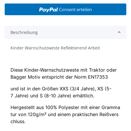
Consent erteilen
Beschreibung
Kinder Warnschutzweste Reflektierend Arbeit
D
i
e
s
e
K
i
n
d
e
r
-
W
a
r
n
s
c
h
u
t
z
w
e
s
t
e
m
i
t
Traktor oder
Bagger Motiv
e
n
t
s
p
r
i
c
h
t
d
e
r
N
o
r
m
E
N
1
7
3
5
3
u
n
d
i
s
t
i
n
d
e
n
G
r
ö
ß
e
n
X
X
S
(
3
/
4
J
a
h
r
e
)
,
X
S
(
5
-
7
J
a
h
r
e
)
u
n
d
S
(
8
-
1
0
J
a
h
r
e
)
e
r
h
ä
l
t
l
i
c
h
.
H
e
r
g
e
s
t
e
l
l
t
a
u
s
1
0
0
%
P
o
l
y
e
s
t
e
r
m
i
t
e
i
n
e
r
G
r
a
m
m
a
t
u
r
v
o
n
1
2
0
g
/
m
²
u
n
d
e
i
n
e
m
p
r
a
k
t
i
s
c
h
e
n
R
e
i
ß
v
e
r
s
c
h
l
u
s
s
.