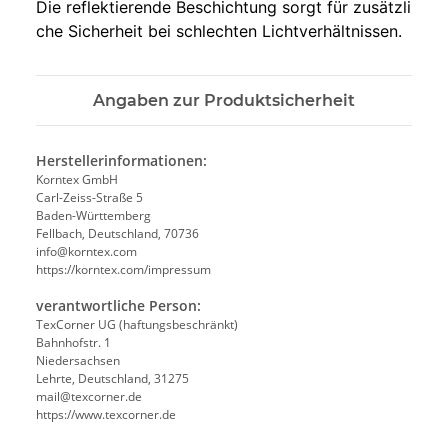
D
i
e
r
e
f
l
e
k
t
i
e
r
e
n
d
e
B
e
s
c
h
i
c
h
t
u
n
g
s
o
r
g
t
f
ü
r
z
u
s
ä
t
z
l
i
c
h
e
S
i
c
h
e
r
h
e
i
t
b
e
i
s
c
h
l
e
c
h
t
e
n
L
i
c
h
t
v
e
r
h
ä
l
t
n
i
s
s
e
n
.
Angaben zur Produktsicherheit
Herstellerinformationen:
Korntex GmbH
Carl-Zeiss-Straße 5
Baden-Württemberg
Fellbach, Deutschland, 70736
info@korntex.com
https://korntex.com/impressum
verantwortliche Person:
TexCorner UG (haftungsbeschränkt)
Bahnhofstr. 1
Niedersachsen
Lehrte, Deutschland, 31275
mail@texcorner.de
https://www.texcorner.de