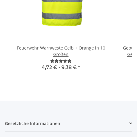
Feuerwehr Warnweste Gelb + Orange in 10
Geburts
Größen
Gebu
4,72 € -
9,38 €
*
Gesetzliche Informationen