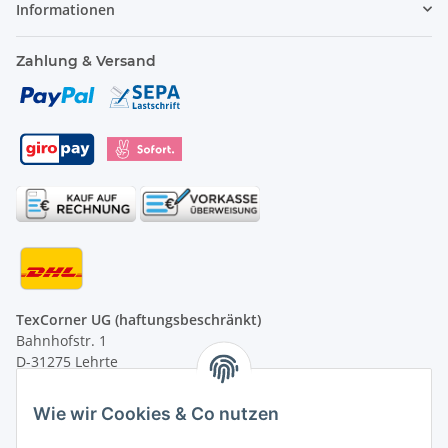
Informationen
Zahlung & Versand
TexCorner UG (haftungsbeschränkt)
Bahnhofstr. 1
D-31275 Lehrte
Montag - Freitag
Wie wir Cookies & Co nutzen
von 09:00 - 13:00 Uhr
telefonisch erreichbar