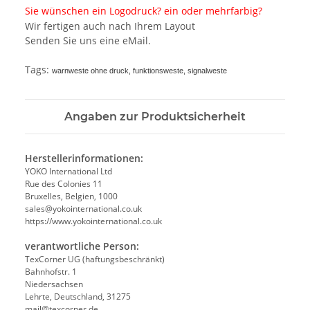
Sie wünschen ein Logodruck? ein oder mehrfarbig?
Wir fertigen auch nach Ihrem Layout
Senden Sie uns eine eMail.
Tags:
warnweste ohne druck, funktionsweste, signalweste
Angaben zur Produktsicherheit
Herstellerinformationen:
YOKO International Ltd
Rue des Colonies 11
Bruxelles, Belgien, 1000
sales@yokointernational.co.uk
https://www.yokointernational.co.uk
verantwortliche Person:
TexCorner UG (haftungsbeschränkt)
Bahnhofstr. 1
Niedersachsen
Lehrte, Deutschland, 31275
mail@texcorner.de