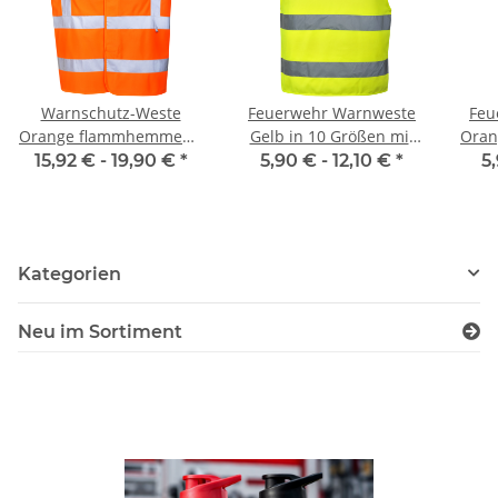
Warnschutz-Weste
Feuerwehr Warnweste
Feu
Orange flammhemmend
Gelb in 10 Größen mit
Oran
EN ISO 20471 Class 2
Stadtnamen
15,92 € -
19,90 €
*
5,90 € -
12,10 €
*
5
Norm EN14116 120g/m²
Kategorien
Neu im Sortiment