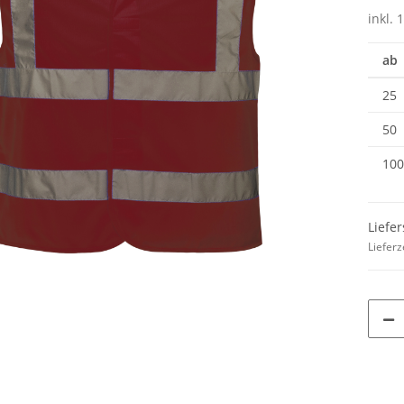
inkl. 
ab
25
50
100
Liefer
Lieferz
TELLE
10x T-Shirt Herren weiß,
Feuerwehr T
 auch mit
Premium B&C Inspire #190
farbig 10
-3XL
Rundhals mit EINER
Wun
79,90 €
*
7,99 €
Druckposition CMYK