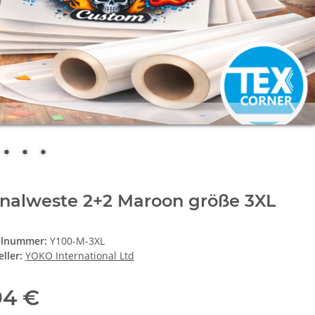
gnalweste 2+2 Maroon größe 3XL
elnummer:
Y100-M-3XL
ller:
YOKO International Ltd
94 €