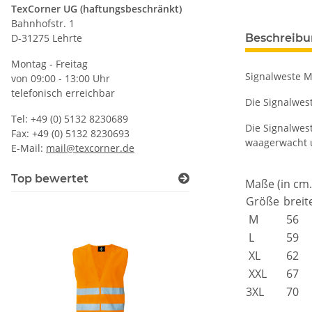
TexCorner UG (haftungsbeschränkt)
Bahnhofstr. 1
D-31275 Lehrte
Beschreib
Montag - Freitag
Signalweste M
von 09:00 - 13:00 Uhr
telefonisch erreichbar
Die Signalwest
Tel: +49 (0) 5132 8230689
Die Signalwes
Fax: +49 (0) 5132 8230693
waagerwacht u
E-Mail:
mail@texcorner.de
Top bewertet
Maße (in cm.
Größe
breit
M
56
L
59
XL
62
XXL
67
3XL
70