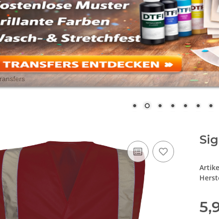
Si
Artik
Herste
5,