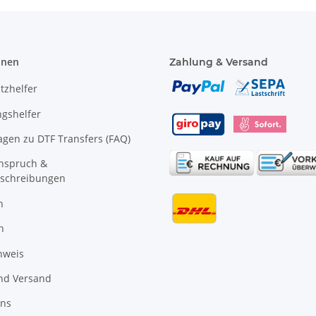
onen
Zahlung & Versand
tzhelfer
gshelfer
agen zu DTF Transfers (FAQ)
anspruch &
schreibungen
n
n
nweis
nd Versand
uns