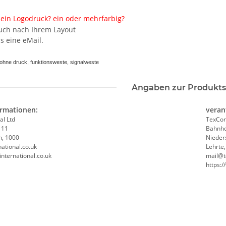
ein Logodruck? ein oder mehrfarbig?
auch nach Ihrem Layout
er
Brandschutz BEAUFTRAGTER
Korntex® - 
s eine eMail.
ktogramm
Piktogramm Warnweste rot/gelb
Orang
elb mit
mit vielen Taschen S-3XL
hne druck, funktionsweste, signalweste
-3XL
"BRAND22 Linie"
 €
*
11,18 € -
24,90 €
*
1,95 €
Angaben zur Produkts
ormationen:
veran
al Ltd
TexCor
 11
Bahnho
n, 1000
Nieder
ational.co.uk
Lehrte
international.co.uk
mail@t
https: