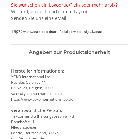
Sie wünschen ein Logodruck? ein oder mehrfarbig?
Wir fertigen auch nach Ihrem Layout
Senden Sie uns eine eMail.
Tags:
warnweste ohne druck, funktionsweste, signalweste
Angaben zur Produktsicherheit
Herstellerinformationen:
YOKO International Ltd
Rue des Colonies 11
Bruxelles, Belgien, 1000
sales@yokointernational.co.uk
https://www.yokointernational.co.uk
verantwortliche Person:
TexCorner UG (haftungsbeschränkt)
Bahnhofstr. 1
Niedersachsen
Lehrte, Deutschland, 31275
mail@texcorner.de