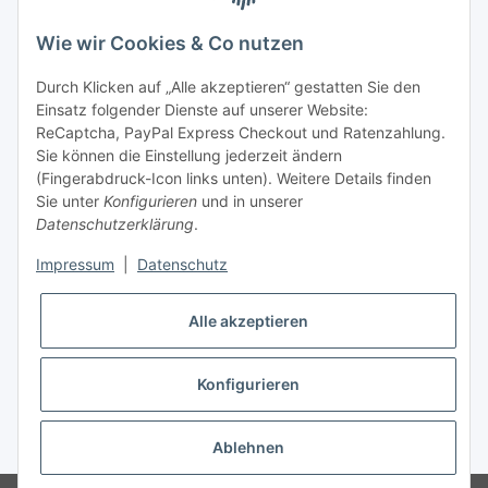
telefonisch erreichbar
Wie wir Cookies & Co nutzen
Tel: +49 (0) 5132 8230689
Fax: +49 (0) 5132 8230693
Durch Klicken auf „Alle akzeptieren“ gestatten Sie den
E-Mail:
mail@texcorner.de
Einsatz folgender Dienste auf unserer Website:
ReCaptcha, PayPal Express Checkout und Ratenzahlung.
Sie können die Einstellung jederzeit ändern
(Fingerabdruck-Icon links unten). Weitere Details finden
Sie unter
Konfigurieren
und in unserer
Datenschutzerklärung
.
Impressum
|
Datenschutz
Vertrag widerrufen
Alle akzeptieren
Konfigurieren
* Alle Preise inkl. gesetzlicher USt., zzgl.
Versand
Ablehnen