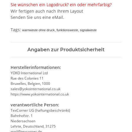
Sie wünschen ein Logodruck? ein oder mehrfarbig?
Wir fertigen auch nach Ihrem Layout
Senden Sie uns eine eMail.
Tags:
warnweste ohne druck, funktionsweste, signalweste
Angaben zur Produktsicherheit
Herstellerinformationen:
YOKO International Ltd
Rue des Colonies 11
Bruxelles, Belgien, 1000
sales@yokointernational.co.uk
https://www.yokointernational.co.uk
verantwortliche Person:
TexCorner UG (haftungsbeschränkt)
Bahnhofstr. 1
Niedersachsen
Lehrte, Deutschland, 31275
mail@texcorner.de