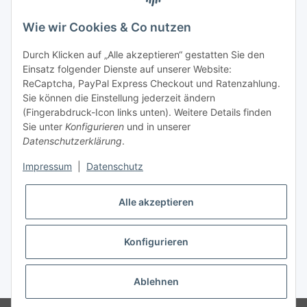
telefonisch erreichbar
Wie wir Cookies & Co nutzen
Tel: +49 (0) 5132 8230689
Fax: +49 (0) 5132 8230693
Durch Klicken auf „Alle akzeptieren“ gestatten Sie den
E-Mail:
mail@texcorner.de
Einsatz folgender Dienste auf unserer Website:
ReCaptcha, PayPal Express Checkout und Ratenzahlung.
Sie können die Einstellung jederzeit ändern
(Fingerabdruck-Icon links unten). Weitere Details finden
Sie unter
Konfigurieren
und in unserer
Datenschutzerklärung
.
Impressum
|
Datenschutz
Vertrag widerrufen
Alle akzeptieren
Konfigurieren
* Alle Preise inkl. gesetzlicher USt., zzgl.
Versand
Ablehnen