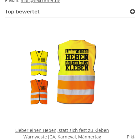
E-Mail:
mail@texcorner.de
Top bewertet
Lieber einen Heben, statt sich fest zu Kleben
B
Warnweste JGA, Karneval, Männertag
Piktog