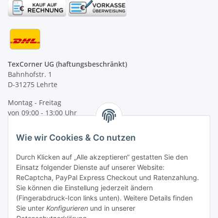
TexCorner UG (haftungsbeschränkt)
Bahnhofstr. 1
D-31275 Lehrte
Montag - Freitag
von 09:00 - 13:00 Uhr
telefonisch erreichbar
Wie wir Cookies & Co nutzen
Tel: +49 (0) 5132 8230689
Fax: +49 (0) 5132 8230693
Durch Klicken auf „Alle akzeptieren“ gestatten Sie den
E-Mail:
mail@texcorner.de
Einsatz folgender Dienste auf unserer Website:
ReCaptcha, PayPal Express Checkout und Ratenzahlung.
Sie können die Einstellung jederzeit ändern
(Fingerabdruck-Icon links unten). Weitere Details finden
Sie unter
Konfigurieren
und in unserer