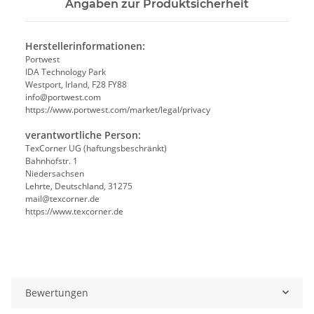
Angaben zur Produktsicherheit
Herstellerinformationen:
Portwest
IDA Technology Park
Westport, Irland, F28 FY88
info@portwest.com
https://www.portwest.com/market/legal/privacy
verantwortliche Person:
TexCorner UG (haftungsbeschränkt)
Bahnhofstr. 1
Niedersachsen
Lehrte, Deutschland, 31275
mail@texcorner.de
https://www.texcorner.de
Bewertungen