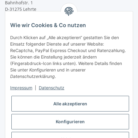
Bahnhofstr. 1
D-31275 Lehrte
Montag - Freitag
Wie wir Cookies & Co nutzen
von 09:00 - 13:00 Uhr
telefonisch erreichbar
Durch Klicken auf „Alle akzeptieren“ gestatten Sie den
Einsatz folgender Dienste auf unserer Website:
Tel: +49 (0) 5132 8230689
ReCaptcha, PayPal Express Checkout und Ratenzahlung.
Fax: +49 (0) 5132 8230693
Sie können die Einstellung jederzeit ändern
E-Mail:
mail@texcorner.de
(Fingerabdruck-Icon links unten). Weitere Details finden
Sie unter
Konfigurieren
und in unserer
Datenschutzerklärung
.
Impressum
|
Datenschutz
Vertrag widerrufen
Alle akzeptieren
Konfigurieren