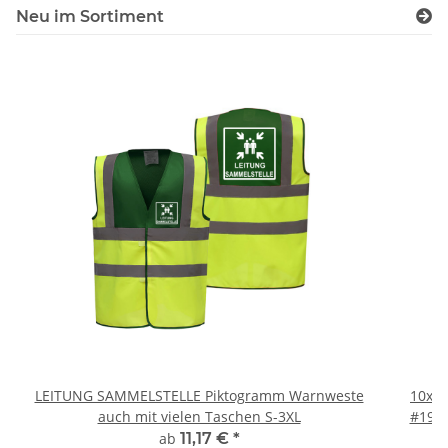
Neu im Sortiment
LEITUNG SAMMELSTELLE Piktogramm Warnweste
10x T
auch mit vielen Taschen S-3XL
#190 
ab
11,17 €
*