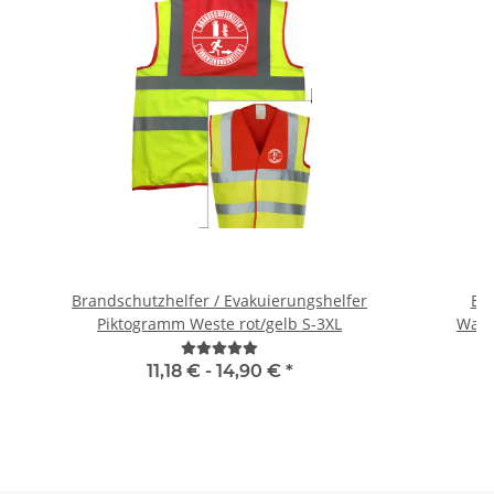
Brandschutzhelfer / Evakuierungshelfer
Br
Piktogramm Weste rot/gelb S-3XL
Warn
11,18 € -
14,90 €
*