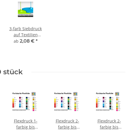
3-farb Siebdruck
auf Textilien
inkl. Film und
ab
2,08 €
*
Sieberstellung
0 stück
Flexdruck 1-
Flexdruck 2-
Flexdruck 2-
farbig bis
farbig bis
farbig bis