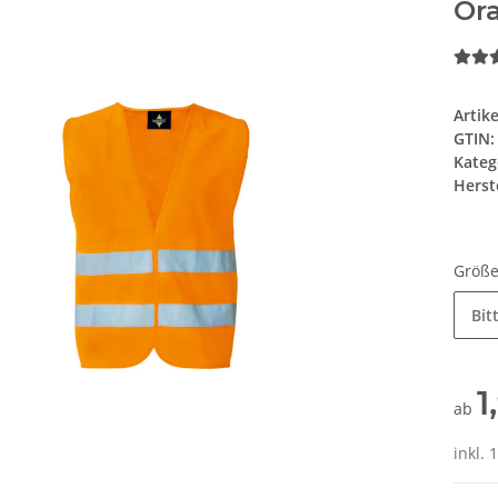
Or
Artik
GTIN:
Kateg
Herste
Größ
Bit
1
ab
inkl. 