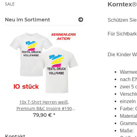
Korntex
SALE
Neu im Sortiment
Schützen Sie 
Für Sichtbark
Die Kinder W
Warnwes
nach EN 
zwei 5 
Verschl
einzeln
10x T-Shirt Herren weiß,
Feuerwehr Trinkflasc
Premium B&C Inspire #190
farbig 1000ml inkl.
Farbe: 
Rundhals mit EINER
Wunschname
79,90 €
*
7,99 € -
14,99
Materia
Druckposition CMYK
Grammat
Maße:
Kontakt