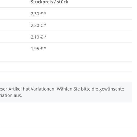
Stückpreis / stück
2,30 €
*
2,20 €
*
2,10 €
*
1,95 €
*
eser Artikel hat Variationen. Wählen Sie bitte die gewünschte
riation aus.