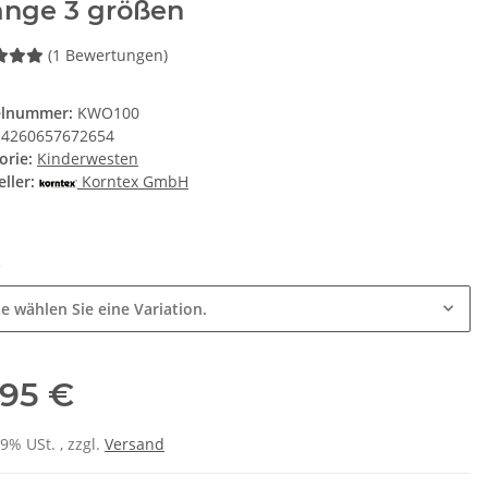
ange 3 größen
(1 Bewertungen)
elnummer:
KWO100
4260657672654
orie:
Kinderwesten
ller:
Korntex GmbH
e
te wählen Sie eine Variation.
,95 €
19% USt. , zzgl.
Versand