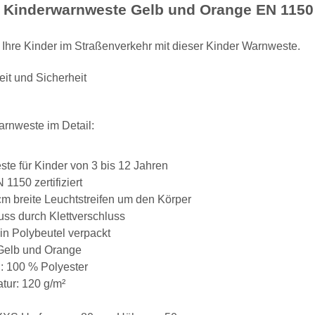
®
Kinderwarnweste Gelb und Orange EN 1150
Ihre Kinder im Straßenverkehr mit dieser Kinder Warnweste.
eit und Sicherheit
arnweste im Detail:
te für Kinder von 3 bis 12 Jahren
1150 zertifiziert
cm breite Leuchtstreifen um den Körper
uss durch Klettverschluss
 in Polybeutel verpackt
he 5010
LEITUNG SAMMELSTELLE
10x T-Shi
Piktogramm Warnweste auch mit
Premium B
Gelb und Orange
n
vielen Taschen S-3XL
Rundha
 €
*
ab
11,17 €
*
79
l: 100 % Polyester
Druckp
ur: 120 g/m²