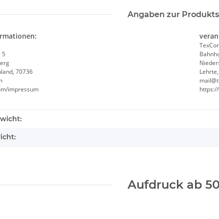
Angaben zur Produkts
ormationen:
veran
TexCor
r /
YOKO Executive Warnweste
Feuerwehr 
 5
Bahnho
ktogramm
Paramedic Grün mit vielen
erg
Nieder
hland, 70736
Lehrte
-3XL
Taschen und Reißverschluss
m
mail@t
 €
*
8,49 € -
9,99 €
*
4,72 
.com/impressum
https:
wicht:
icht:
Aufdruck ab 50