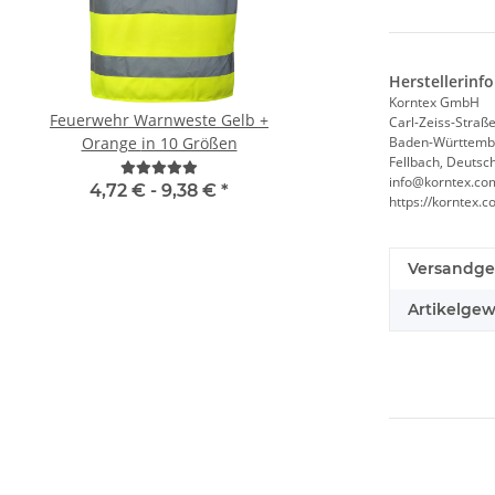
Herstellerinf
Korntex GmbH
Feuerwehr Warnweste Gelb +
Brandschutzhelfe
Carl-Zeiss-Straße
Orange in 10 Größen
Evakuierungshelfer Pi
Baden-Württemb
Fellbach, Deutsc
Weste rot/gelb S
info@korntex.co
4,72 € -
9,38 €
*
11,18 € -
14,90
https://korntex
Versandge
Artikelgew