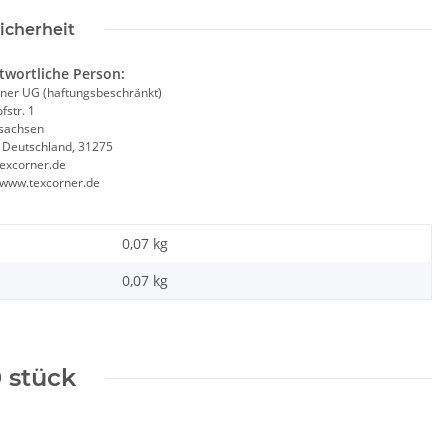
icherheit
twortliche Person:
ner UG (haftungsbeschränkt)
Warnweste Gelb +
Brandschutzhelfer /
Y
fstr. 1
Orange in 10 Größen
Evakuierungshelfer Piktogramm
P
sachsen
, Deutschland, 31275
Weste rot/gelb S-3XL
Ta
excorner.de
€ -
9,38 €
*
11,18 € -
14,90 €
*
//www.texcorner.de
0,07 kg
0,07
kg
 stück