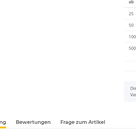
ab
25
50
100
500
x
Di
Va
ung
Bewertungen
Frage zum Artikel