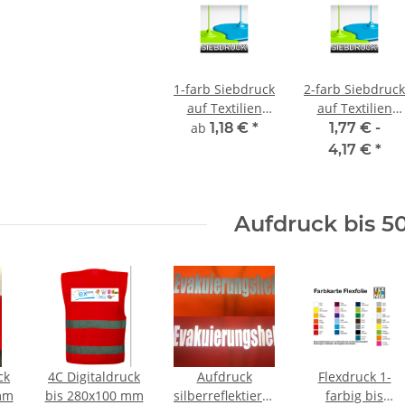
1-farb Siebdruck
2-farb Siebdruck
auf Textilien
auf Textilien
inkl. Film und
inkl. Film und
ab
1,18 €
*
1,77 € -
Sieberstellung
Sieberstellung
4,17 €
*
Aufdruck bis 5
ck
4C Digitaldruck
Aufdruck
Flexdruck 1-
mm
bis 280x100 mm
silberreflektierend
farbig bis