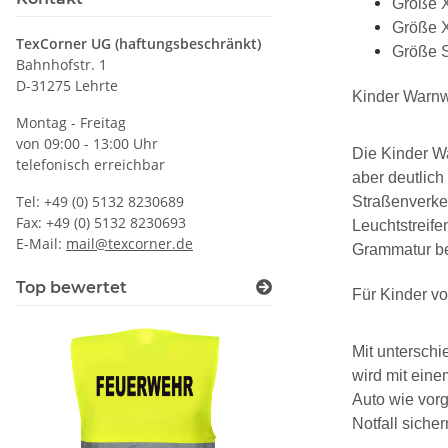
Größe X
Größe X
TexCorner UG (haftungsbeschränkt)
Größe S
Bahnhofstr. 1
D-31275 Lehrte
Kinder Warnw
Montag - Freitag
von 09:00 - 13:00 Uhr
Die Kinder Wa
telefonisch erreichbar
aber deutlich
Tel: +49 (0) 5132 8230689
Straßenverkeh
Fax: +49 (0) 5132 8230693
Leuchtstreife
E-Mail:
mail@texcorner.de
Grammatur be
Top bewertet
Für Kinder vo
Mit unterschi
wird mit eine
Auto wie vorg
Notfall sicher