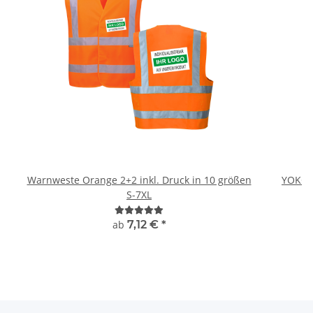
Warnweste Orange 2+2 inkl. Druck in 10 größen
YOKO 
S-7XL
ab
7,12 €
*