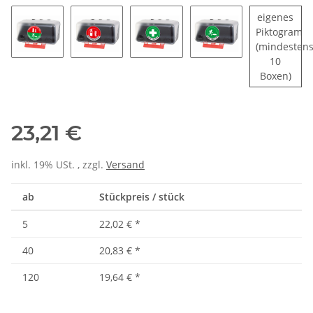
eigenes
Piktogram
(mindesten
10
Boxen)
23,21 €
inkl. 19% USt. , zzgl.
Versand
ab
Stückpreis / stück
5
22,02 €
*
40
20,83 €
*
120
19,64 €
*