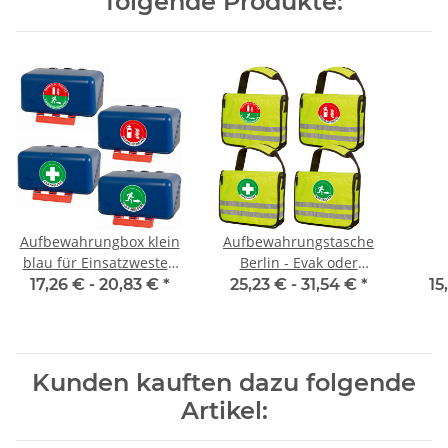
folgende Produkte:
Aufbewahrungbox klein
Aufbewahrungstasche
blau für Einsatzwesten
Berlin - Evak oder
Serie Berlin
Brandschutztasche
Ev
17,26 € -
20,83 €
*
25,23 € -
31,54 €
*
15
(ohne Inhalt)
BER
Rei
Kunden kauften dazu folgende
Artikel: