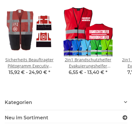
Sicherheits Beauftragter
2in1 Brandschutzhelfer
2in1
Piktogramm Executive
Evakuierungshelfer
Ev
Weste rot/schwarz mit
Warnweste Sonderfarbe
St
15,92 € -
24,90 €
*
6,55 € -
13,40 €
*
7,
vielen Taschen S-3XL
in 7 größen
Kategorien
Neu im Sortiment