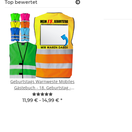
Top bewertet
Geburtstags Warnweste Mobiles
Warnweste Orange 2+
Gästebuch - 18. Geburtstag -
Druck in 10 größen
Wunschzahl - Neon Warnweste
11,99 € -
14,99 €
*
ab
7,12 €
*