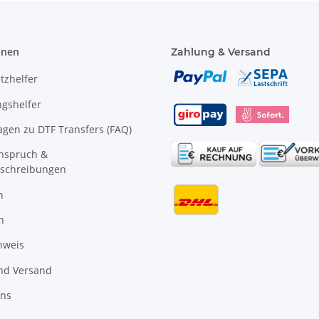
onen
Zahlung & Versand
tzhelfer
gshelfer
agen zu DTF Transfers (FAQ)
anspruch &
schreibungen
n
n
nweis
nd Versand
uns