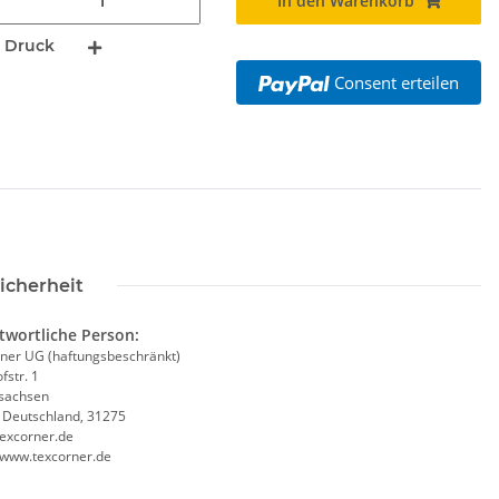
In den Warenkorb
 Druck
rinkflasche 5010
10x T-Shirt Herren weiß,
Consent erteilen
00ml inkl.
Premium B&C Inspire #190
Pikt
schnamen
Rundhals mit EINER
 -
14,99 €
*
79,90 €
*
Druckposition CMYK
icherheit
twortliche Person:
ner UG (haftungsbeschränkt)
fstr. 1
sachsen
, Deutschland, 31275
excorner.de
//www.texcorner.de