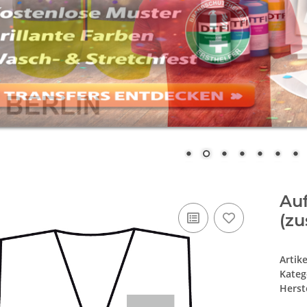
Auf
(zu
Artik
Kateg
Herste