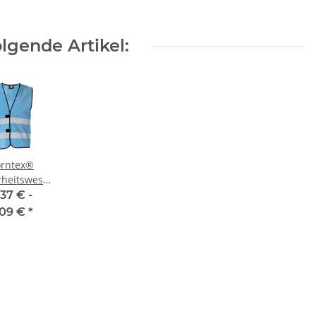
lgende Artikel:
rntex®
rheitsweste/
weste Sky
Warnweste Mobiles
Warnweste Orange 2+2 inkl.
,37 € -
 größe S-
Druck in 10 größen S-7XL
Eva
,09 €
*
5XL
- Neon Warnweste
Ex
€ -
14,99 €
*
ab
7,12 €
*