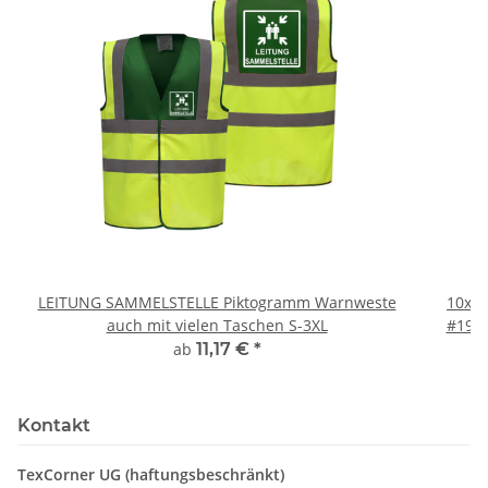
LEITUNG SAMMELSTELLE Piktogramm Warnweste
10x T
auch mit vielen Taschen S-3XL
#190 
ab
11,17 €
*
Kontakt
TexCorner UG (haftungsbeschränkt)