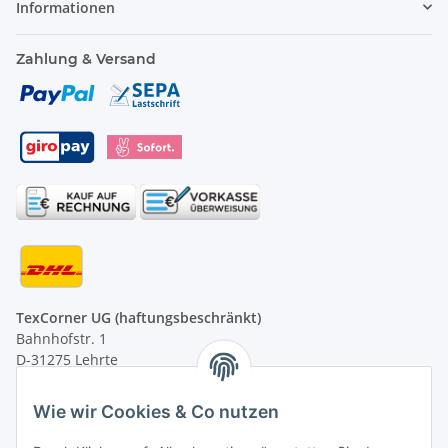
Informationen
Zahlung & Versand
TexCorner UG (haftungsbeschränkt)
Bahnhofstr. 1
D-31275 Lehrte
Montag - Freitag
Wie wir Cookies & Co nutzen
von 09:00 - 13:00 Uhr
telefonisch erreichbar