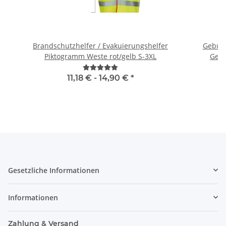
Brandschutzhelfer / Evakuierungshelfer
Geburts
Piktogramm Weste rot/gelb S-3XL
Gebu
11,18 € -
14,90 €
*
Gesetzliche Informationen
Informationen
Zahlung & Versand