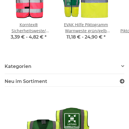
Korntex®
EVAK Hilfe Piktogramm
Sicherheitsweste/
Warnweste grün/gelb
Pik
Warnweste Neon-Pink
mit vielen Taschen S-3XL
gr
3,39 € -
4,82 €
*
11,18 € -
24,90 €
*
größe S-5XL
"EVAK22 Linie"
Tas
Kategorien
Neu im Sortiment