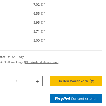
ls mit EINER
,90 €
*
7,02 €
*
osition CMYK
6,55 €
*
5,95 €
*
5,71 €
*
5,00 €
*
status: 3-5 Tage
eit:
3 - 8 Werktage
(DE - Ausland abweichend)
In den Warenkorb
Consent erteilen