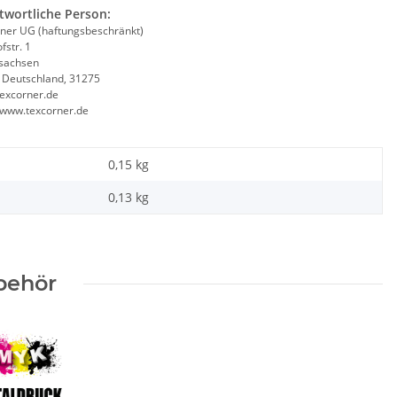
twortliche Person:
ner UG (haftungsbeschränkt)
fstr. 1
sachsen
, Deutschland, 31275
excorner.de
//www.texcorner.de
0,15 kg
0,13
kg
behör