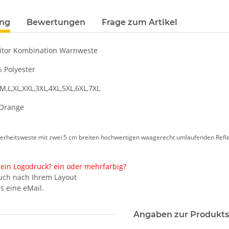
ung
Bewertungen
Frage zum Artikel
sitor Kombination Warnweste
% Polyester
M,L,XL,XXL,3XL,4XL,5XL,6XL,7XL
e Mobiles
Signalweste / Funktionsweste /
Lieber einen
Warnweste Standard inkl.
fest zu Kleb
 Orange
arnweste
Premium CMYK + weiß druck
Karneva
 €
*
ab
6,74 €
*
9,59 €
erheitsweste mit zwei 5 cm breiten hochwertigen waagerecht umlaufenden Reflek
ein Logodruck? ein oder mehrfarbig?
auch nach Ihrem Layout
s eine eMail.
Angaben zur Produkts