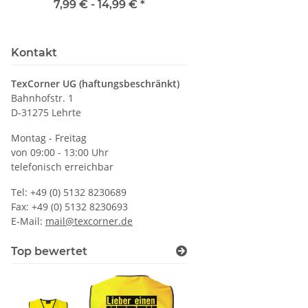
Wunschnamen
Rundhals mit EI
7,99 € -
14,99 €
*
79,90 €
*
Druckposition C
Kontakt
TexCorner UG (haftungsbeschränkt)
Bahnhofstr. 1
D-31275 Lehrte
Montag - Freitag
von 09:00 - 13:00 Uhr
telefonisch erreichbar
Tel: +49 (0) 5132 8230689
Fax: +49 (0) 5132 8230693
E-Mail:
mail@texcorner.de
Top bewertet