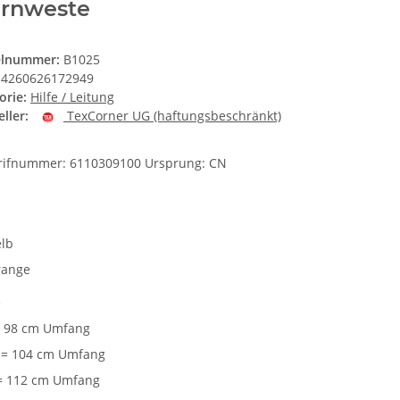
rnweste
elnummer:
B1025
4260626172949
orie:
Hilfe / Leitung
ller:
TexCorner UG (haftungsbeschränkt)
arifnummer: 6110309100 Ursprung: CN
e
lb
range
e
 98 cm Umfang
= 104 cm Umfang
= 112 cm Umfang