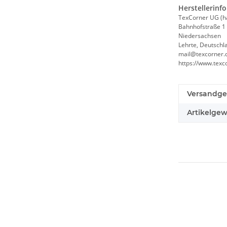
Herstellerinf
TexCorner UG (h
Bahnhofstraße 1
Niedersachsen
Lehrte, Deutschl
mail@texcorner.
https://www.texc
Versandge
Artikelgew