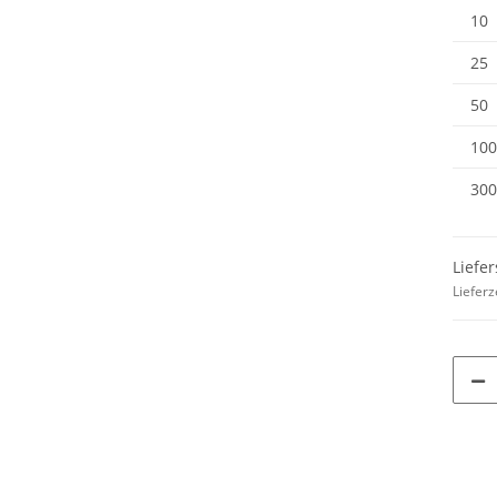
NER
Wunschnamen
Rundha
7,99 € -
14,99 €
*
79
10
MYK
Druckp
25
50
100
300
Liefer
Lieferz