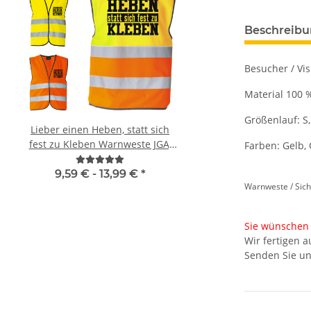
Beschreib
Besucher / Vi
Material 100 
Größenlauf: S,
Lieber einen Heben, statt sich
Geburtstags Warnwest
fest zu Kleben Warnweste JGA,
Gästebuch - 18. Geburtstag -
Farben: Gelb,
Karneval, Männertag
Wunschzahl - Neon W
9,59 € -
13,99 €
*
11,99 € -
14,99
Warnweste / Sich
Sie wünschen 
Wir fertigen 
Senden Sie un