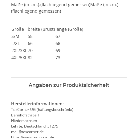
Maße (in cm.):(flachliegend gemessen)Maße (in cm.):
(flachliegend gemessen)
Größe
breite (Brust)
länge (Größe)
S/M
58
67
L/XL
66
68
2XL/3XL
70
69
4XL/5XL
82
73
Angaben zur Produktsicherheit
Herstellerinformationen:
TexCorner UG (haftungsbeschränkt)
Bahnhofstraße 1
Niedersachsen
Lehrte, Deutschland, 31275
mail@texcorner.de
https://www.texcorner.de