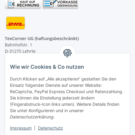
TexCorner UG (haftungsbeschränkt)
Bahnhofstr. 1
D-31275 Lehrte
Montag - Freitag
Wie wir Cookies & Co nutzen
von 09:00 - 13:00 Uhr
telefonisch erreichbar
Durch Klicken auf „Alle akzeptieren“ gestatten Sie den
Einsatz folgender Dienste auf unserer Website:
Tel: +49 (0) 5132 8230689
ReCaptcha, PayPal Express Checkout und Ratenzahlung.
Fax: +49 (0) 5132 8230693
Sie können die Einstellung jederzeit ändern
E-Mail:
mail@texcorner.de
(Fingerabdruck-Icon links unten). Weitere Details finden
Sie unter
Konfigurieren
und in unserer
Datenschutzerklärung
.
Impressum
|
Datenschutz