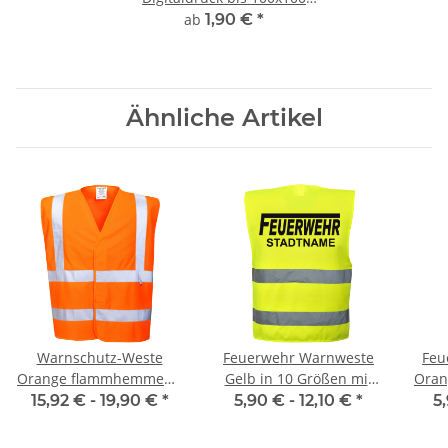
mm
ab
1,90 €
*
Ähnliche Artikel
Warnschutz-Weste
Feuerwehr Warnweste
Feu
Orange flammhemmend
Gelb in 10 Größen mit
Oran
EN ISO 20471 Class 2
Stadtnamen
15,92 € -
19,90 €
*
5,90 € -
12,10 €
*
5
Norm EN14116 120g/m²