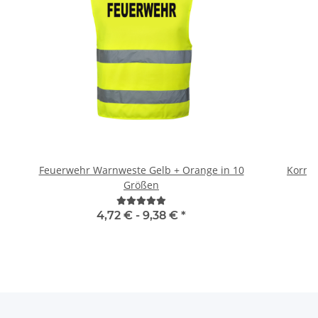
Feuerwehr Warnweste Gelb + Orange in 10
Kornte
Größen
4,72 € -
9,38 €
*