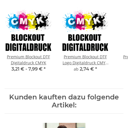
Premium Blockout DTF
Premium Blockout DTF
Pr
Digitaldruck CMYK
Logo Digitaldruck CMYK
bis 100x100 mm
3,21 € -
7,99 €
*
ab
2,74 €
*
Kunden kauften dazu folgende
Artikel: