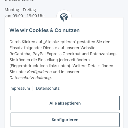
Montag - Freitag
von 09:00 - 13:00 Uhr
telefonisch erreichbar
Wie wir Cookies & Co nutzen
Tel: +49 (0) 5132 8230689
Fax: +49 (0) 5132 8230693
Durch Klicken auf „Alle akzeptieren“ gestatten Sie den
E-Mail:
mail@texcorner.de
Einsatz folgender Dienste auf unserer Website:
ReCaptcha, PayPal Express Checkout und Ratenzahlung.
Sie können die Einstellung jederzeit ändern
(Fingerabdruck-Icon links unten). Weitere Details finden
Sie unter
Konfigurieren
und in unserer
Datenschutzerklärung
.
Impressum
|
Datenschutz
Vertrag widerrufen
Alle akzeptieren
Konfigurieren