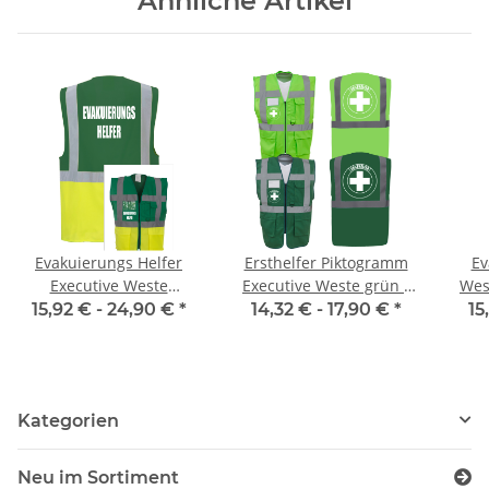
Ähnliche Artikel
Evakuierungs Helfer
Ersthelfer Piktogramm
Ev
Executive Weste
Executive Weste grün /
Wes
grün/gelb mit vielen
Lime mit vielen Taschen
vi
15,92 € -
24,90 €
*
14,32 € -
17,90 €
*
15
Taschen S-3XL
S-3XL
Kategorien
Neu im Sortiment