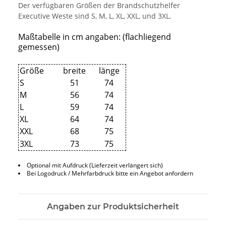
Der verfügbaren Größen der Brandschutzhelfer
Executive Weste sind S, M, L, XL, XXL, und 3XL.
Maßtabelle in cm angaben: (flachliegend
gemessen)
Größe
breite
länge
S
51
74
M
56
74
L
59
74
XL
64
74
XXL
68
75
3XL
73
75
Optional mit Aufdruck (Lieferzeit verlängert sich)
Bei Logodruck / Mehrfarbdruck bitte ein Angebot anfordern
Angaben zur Produktsicherheit