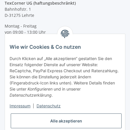
TexCorner UG (haftungsbeschränkt)
Bahnhofstr. 1
D-31275 Lehrte
Montag - Freitag
von 09:00 - 13:00 Uhr
telefonisch erreichbar
Wie wir Cookies & Co nutzen
Tel: +49 (0) 5132 8230689
Fax: +49 (0) 5132 8230693
Durch Klicken auf „Alle akzeptieren“ gestatten Sie den
E-Mail:
mail@texcorner.de
Einsatz folgender Dienste auf unserer Website:
ReCaptcha, PayPal Express Checkout und Ratenzahlung.
Sie können die Einstellung jederzeit ändern
(Fingerabdruck-Icon links unten). Weitere Details finden
Sie unter
Konfigurieren
und in unserer
Datenschutzerklärung
.
Impressum
|
Datenschutz
Vertrag widerrufen
Alle akzeptieren