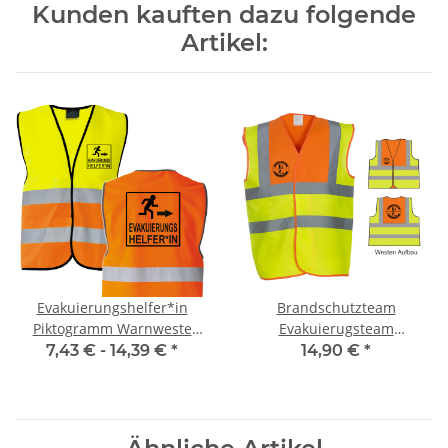
Kunden kauften dazu folgende
Artikel:
Evakuierungshelfer*in
Brandschutzteam
Piktogramm Warnweste
Evakuierugsteam
Standard in 10 größen
Piktogramm 2+2 Warnweste
7,43 € -
14,39 €
*
14,90 €
*
Standard 2+2 gelb/orange
größe L (Umfang ca. 118 cm)