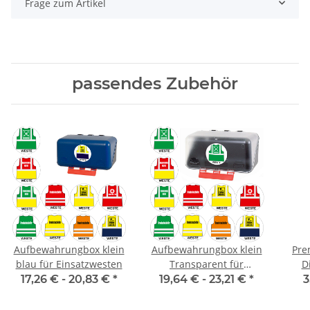
Frage zum Artikel
passendes Zubehör
Aufbewahrungbox klein
Aufbewahrungbox klein
Pre
blau für Einsatzwesten
Transparent für
D
Einsatzwesten
17,26 € -
20,83 €
*
19,64 € -
23,21 €
*
3