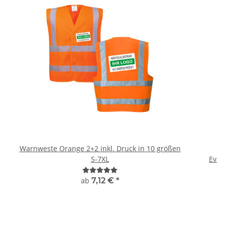
Warnweste Orange 2+2 inkl. Druck in 10 größen
H
S-7XL
ab
7,12 €
*