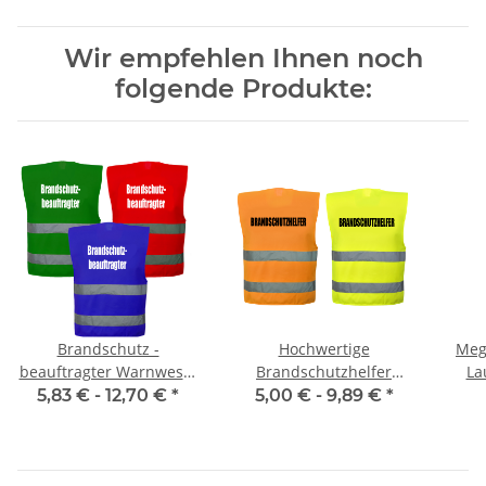
Wir empfehlen Ihnen noch
folgende Produkte:
Brandschutz -
Hochwertige
Meg
beauftragter Warnweste
Brandschutzhelfer
La
Sonderfarbe in 10
Warnweste in 10 größen
we
5,83 € -
12,70 €
*
5,00 € -
9,89 €
*
größen und 3 farben