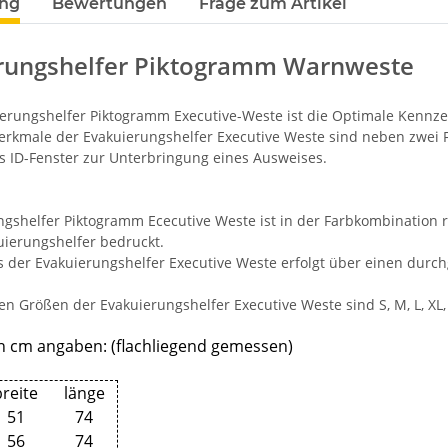
ung
Bewertungen
Frage zum Artikel
NER
vielen Taschen S-3XL
Wun
ab
11,17 €
*
7,99 €
MYK
rungshelfer Piktogramm Warnweste
erungshelfer Piktogramm Executive-Weste ist die Optimale Kennze
rkmale der Evakuierungshelfer Executive Weste sind neben zwei Fr
s ID-Fenster zur Unterbringung eines Ausweises.
ngshelfer Piktogramm Ececutive Weste ist in der Farbkombination r
uierungshelfer bedruckt.
s der Evakuierungshelfer Executive Weste erfolgt über einen durc
n Größen der Evakuierungshelfer Executive Weste sind S, M, L, XL,
n cm angaben: (flachliegend gemessen)
breite
länge
51
74
56
74