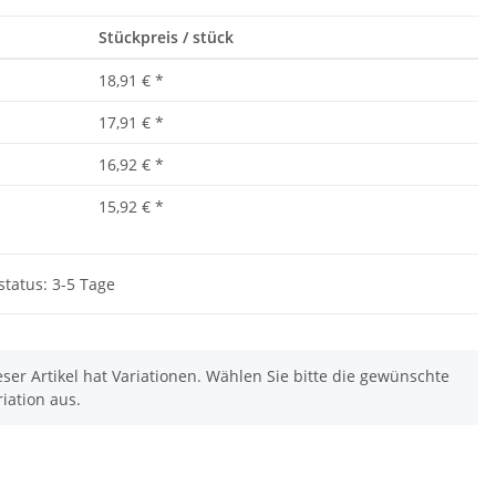
Stückpreis / stück
18,91 €
*
17,91 €
*
16,92 €
*
15,92 €
*
status: 3-5 Tage
eser Artikel hat Variationen. Wählen Sie bitte die gewünschte
riation aus.
rinkflasche 5010
10x T-Shirt Herren weiß,
00ml inkl.
Premium B&C Inspire #190
Pikt