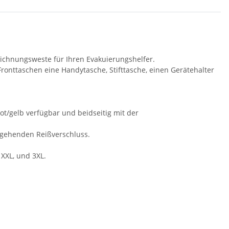
schnamen
Rundhals mit EINER
 -
14,99 €
*
79,90 €
*
Druckposition CMYK
ichnungsweste für Ihren Evakuierungshelfer.
onttaschen eine Handytasche, Stifttasche, einen Gerätehalter
ot/gelb verfügbar und beidseitig mit der
hgehenden Reißverschluss.
 XXL, und 3XL.