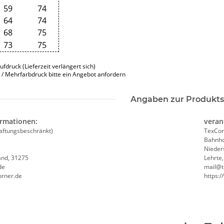
59
74
64
74
68
75
73
75
ufdruck (Lieferzeit verlängert sich)
 / Mehrfarbdruck bitte ein Angebot anfordern
TRAGTER
Lieber einen Heben, statt sich
Hochwe
Angaben zur Produkts
 rot/gelb
fest zu Kleben Warnweste JGA,
Brandsc
 S-3XL
Karneval, Männertag
Evakuierungshelfer
ormationen:
veran
e"
in 
 €
*
9,59 € -
13,99 €
*
4,90 €
aftungsbeschränkt)
TexCor
Bahnho
Nieder
and, 31275
Lehrte
de
mail@t
orner.de
https: