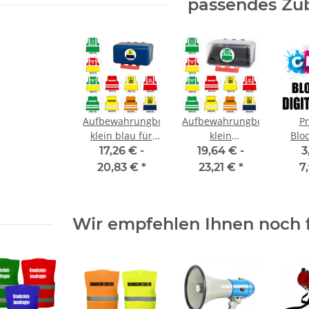
passendes Zu
Aufbewahrungbox
Aufbewahrungbox
P
klein blau für
klein
Blo
Einsatzwesten
Transparent für
Dig
17,26 € -
19,64 € -
3
Einsatzwesten
20,83 €
*
23,21 €
*
7
Wir empfehlen Ihnen noch 