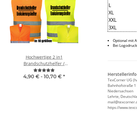
L
XL
XXL
3XL
Optional mit A
Bei Logodruck
Hochwertige 2 in1
Brandschutz BEAUF
Brandschutzhelfer /
Piktogramm Warnweste
Evakuierungshelfer Warnweste
mit vielen Taschen
Herstellerinf
in 10 größen
"BRAND22 Lini
4,90 € -
10,70 €
*
11,18 € -
24,90
TexCorner UG (h
Bahnhofstraße 1
Niedersachsen
Lehrte, Deutschl
mail@texcorner.
https://www.texc