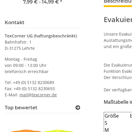
Beschreib
Wunschnamen
Rundhals mit EI
7,99 € -
14,99 €
*
79,90 €
*
Druckposition C
Evakuie
Kontakt
Unsere Evakui
TexCorner UG (haftungsbeschränkt)
Austattungsme
Bahnhofstr. 1
und ein große
D-31275 Lehrte
Montag - Freitag
Die Evakuieru
von 09:00 - 13:00 Uhr
Funktion Evak
telefonisch erreichbar
Der Verschlus
Tel: +49 (0) 5132 8230689
Fax: +49 (0) 5132 8230693
Der verfügbare
E-Mail:
mail@texcorner.de
Maßtabelle i
Top bewertet
Größe
S
M