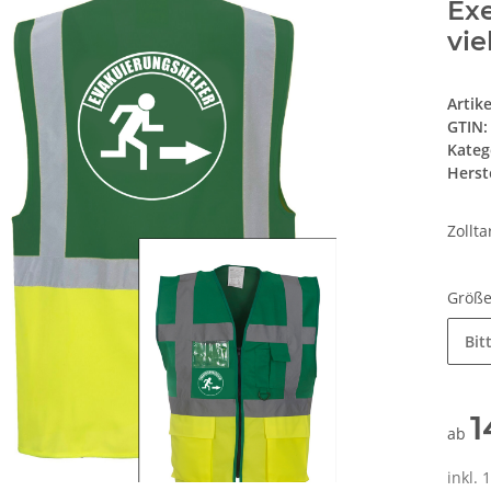
Exe
vie
Artik
GTIN:
Kateg
Herste
Zollt
Größ
Bit
1
ab
inkl. 