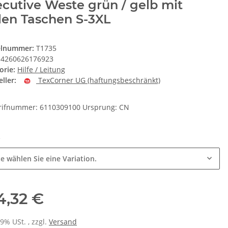
cutive Weste grün / gelb mit
len Taschen S-3XL
elnummer:
T1735
4260626176923
orie:
Hilfe / Leitung
ller:
TexCorner UG (haftungsbeschränkt)
arifnummer: 6110309100 Ursprung: CN
e
te wählen Sie eine Variation.
4,32 €
19% USt. , zzgl.
Versand