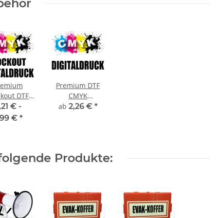
behör
remium
Premium DTF
ckout DTF
CMYK
italdruck
Digitaldruck
,21 € -
ab
2,26 €
*
CMYK
,99 €
*
folgende Produkte: