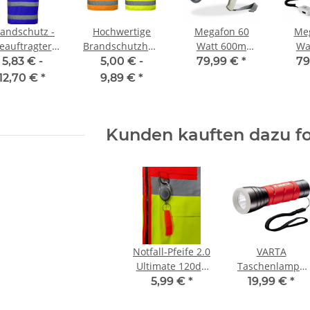
andschutz -
Hochwertige
Megafon 60
Me
eauftragter
Brandschutzhelfer
Watt 600m
Wa
Warnweste
Warnweste in 10
Lautsprecher
Lau
5,83 € -
5,00 € -
79,99 €
*
79
nderfarbe in
größen
Sirene
12,70 €
*
9,89 €
*
größen und 3
wetterfest
we
farben
weiß/blau
w
Kunden kauften dazu fo
Notfall-Pfeife 2.0
VARTA
Ultimate 120dB
Taschenlampe
Sicherheits
LED Outdoor
5,99 €
*
19,99 €
*
Pfeife Signal
Sports F10 rot
Pfeife an