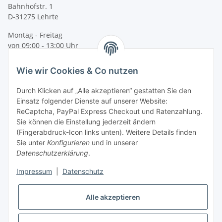
Bahnhofstr. 1
D-31275 Lehrte
Montag - Freitag
von 09:00 - 13:00 Uhr
telefonisch erreichbar
Wie wir Cookies & Co nutzen
Tel: +49 (0) 5132 8230689
Fax: +49 (0) 5132 8230693
Durch Klicken auf „Alle akzeptieren“ gestatten Sie den
E-Mail:
mail@texcorner.de
Einsatz folgender Dienste auf unserer Website:
ReCaptcha, PayPal Express Checkout und Ratenzahlung.
Sie können die Einstellung jederzeit ändern
(Fingerabdruck-Icon links unten). Weitere Details finden
Sie unter
Konfigurieren
und in unserer
Datenschutzerklärung
.
Impressum
|
Datenschutz
Vertrag widerrufen
Alle akzeptieren