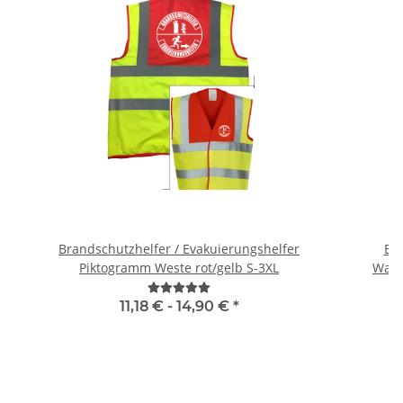
Brandschutzhelfer / Evakuierungshelfer
Br
Piktogramm Weste rot/gelb S-3XL
Warn
11,18 € -
14,90 €
*