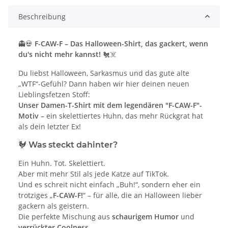
Beschreibung
👻💀
F-CAW-F – Das Halloween-Shirt, das gackert, wenn
du's nicht mehr kannst!
🐔☠️
Du liebst Halloween, Sarkasmus und das gute alte
„WTF“-Gefühl? Dann haben wir hier deinen neuen
Lieblingsfetzen Stoff:
Unser Damen-T-Shirt mit dem legendären "F-CAW-F"-
Motiv
– ein skelettiertes Huhn, das mehr Rückgrat hat
als dein letzter Ex!
🐓 Was steckt dahinter?
Ein Huhn. Tot. Skelettiert.
Aber mit mehr Stil als jede Katze auf TikTok.
Und es schreit nicht einfach „Buh!“, sondern eher ein
trotziges „
F-CAW-F!
“ – für alle, die an Halloween lieber
gackern als geistern.
Die perfekte Mischung aus
schaurigem Humor
und
verrückter Coolness
.