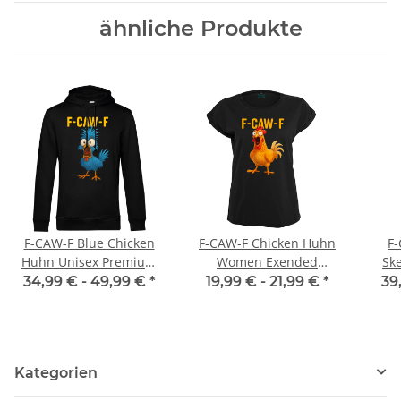
ähnliche Produkte
F-CAW-F Blue Chicken
F-CAW-F Chicken Huhn
F
Huhn Unisex Premium
Women Exended
Ske
Hoodie
Shoulder T-Shirt
Chi
34,99 € -
49,99 €
*
19,99 € -
21,99 €
*
39
Kategorien