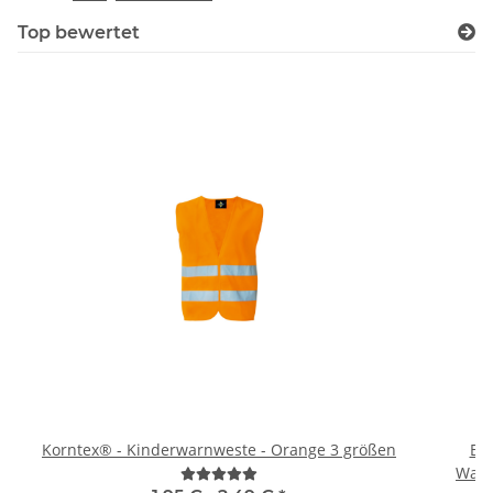
Top bewertet
Korntex® - Kinderwarnweste - Orange 3 größen
Br
Warn