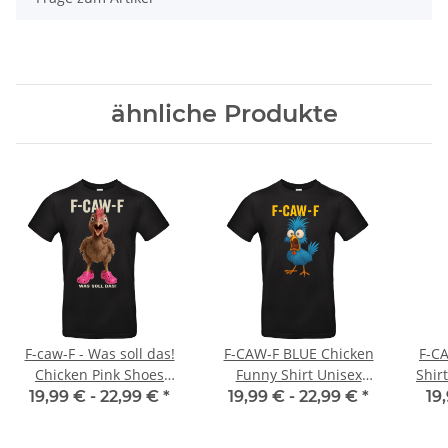
ähnliche Produkte
F-caw-F - Was soll das!
F-CAW-F BLUE Chicken
F-C
Chicken Pink Shoes
Funny Shirt Unisex
Shir
Funny Shirt Unisex
Premium T-Shirt
19,99 € -
22,99 €
*
19,99 € -
22,99 €
*
19
Premium T-Shirt