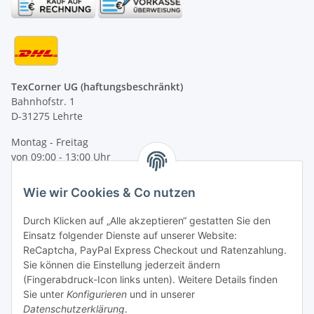
TexCorner UG (haftungsbeschränkt)
Bahnhofstr. 1
D-31275 Lehrte
Montag - Freitag
von 09:00 - 13:00 Uhr
telefonisch erreichbar
Wie wir Cookies & Co nutzen
Tel: +49 (0) 5132 8230689
Fax: +49 (0) 5132 8230693
Durch Klicken auf „Alle akzeptieren“ gestatten Sie den
E-Mail:
mail@texcorner.de
Einsatz folgender Dienste auf unserer Website:
ReCaptcha, PayPal Express Checkout und Ratenzahlung.
Sie können die Einstellung jederzeit ändern
(Fingerabdruck-Icon links unten). Weitere Details finden
Sie unter
Konfigurieren
und in unserer
Datenschutzerklärung
.