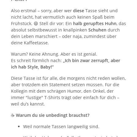
Also erstmal – sorry, aber wer
diese
Tasse sieht und
nicht lacht, hat vermutlich auch keinen Spaß beim
Frühstück. 😄 Stell dir vor: Ein
halb gerupftes Huhn
, das
absolut selbstbewusst in knallpinken
Schuhen
durch
dein Leben marschiert – oder naja, zumindest über
deine Kaffeetasse.
Warum? Keine Ahnung. Aber es ist genial.
Es schreit förmlich nach:
„Ich bin zwar zerrupft, aber
ich hab Style, Baby!“
Diese Tasse ist für alle, die morgens nicht reden wollen,
aber trotzdem ein Statement setzen müssen. Für die
Kollegin mit dem schrägen Humor, den Onkel, der
immer "lustige" T-Shirts trägt oder einfach für dich –
weil du’s kannst.
☕
Warum du sie unbedingt brauchst?
Weil normale Tassen langweilig sind.