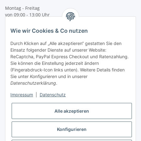
Montag - Freitag
von 09:00 - 13:00 Uhr
telefonisch erreichbar
Wie wir Cookies & Co nutzen
Tel: +49 (0) 5132 8230689
Fax: +49 (0) 5132 8230693
Durch Klicken auf „Alle akzeptieren“ gestatten Sie den
E-Mail:
mail@texcorner.de
Einsatz folgender Dienste auf unserer Website:
ReCaptcha, PayPal Express Checkout und Ratenzahlung.
Sie können die Einstellung jederzeit ändern
(Fingerabdruck-Icon links unten). Weitere Details finden
Sie unter
Konfigurieren
und in unserer
Datenschutzerklärung
.
Impressum
|
Datenschutz
Vertrag widerrufen
Alle akzeptieren
Konfigurieren