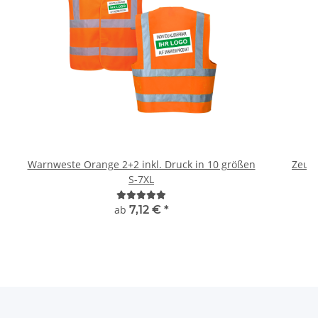
Warnweste Orange 2+2 inkl. Druck in 10 größen
Zeugn
S-7XL
ab
7,12 €
*