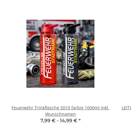
Feuerwehr Trinkflasche 5010 farbig 1000ml inkl.
LEITU
Wunschnamen
7,99 € -
14,99 €
*