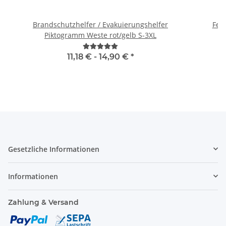
Brandschutzhelfer / Evakuierungshelfer
Feue
Piktogramm Weste rot/gelb S-3XL
11,18 € -
14,90 €
*
Gesetzliche Informationen
Informationen
Zahlung & Versand