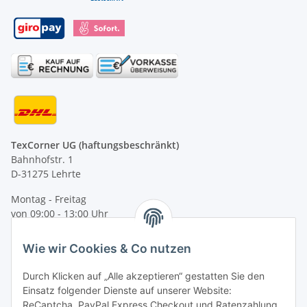
TexCorner UG (haftungsbeschränkt)
Bahnhofstr. 1
D-31275 Lehrte
Montag - Freitag
von 09:00 - 13:00 Uhr
telefonisch erreichbar
Wie wir Cookies & Co nutzen
Tel: +49 (0) 5132 8230689
Fax: +49 (0) 5132 8230693
Durch Klicken auf „Alle akzeptieren“ gestatten Sie den
E-Mail:
mail@texcorner.de
Einsatz folgender Dienste auf unserer Website:
ReCaptcha, PayPal Express Checkout und Ratenzahlung.