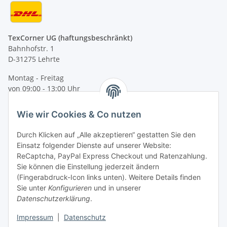
TexCorner UG (haftungsbeschränkt)
Bahnhofstr. 1
D-31275 Lehrte
Montag - Freitag
von 09:00 - 13:00 Uhr
telefonisch erreichbar
Wie wir Cookies & Co nutzen
Tel: +49 (0) 5132 8230689
Fax: +49 (0) 5132 8230693
Durch Klicken auf „Alle akzeptieren“ gestatten Sie den
E-Mail:
mail@texcorner.de
Einsatz folgender Dienste auf unserer Website:
ReCaptcha, PayPal Express Checkout und Ratenzahlung.
Sie können die Einstellung jederzeit ändern
(Fingerabdruck-Icon links unten). Weitere Details finden
Sie unter
Konfigurieren
und in unserer
Datenschutzerklärung
.
Impressum
|
Datenschutz