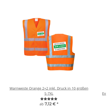
Warnweste Orange 2+2 inkl. Druck in 10 größen
H
S-7XL
ab
7,12 €
*