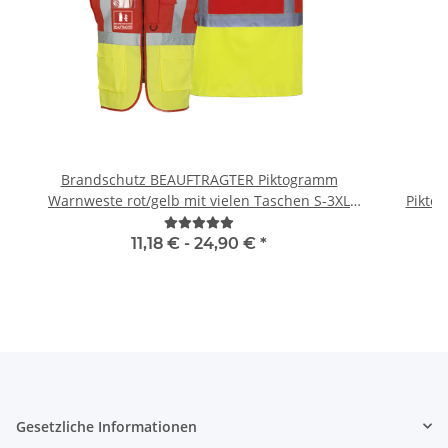
Brandschutz BEAUFTRAGTER Piktogramm
B
Warnweste rot/gelb mit vielen Taschen S-3XL
Piktog
"BRAND22 Linie"
11,18 € -
24,90 €
*
Gesetzliche Informationen