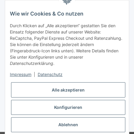
telefonisch erreichbar
Wie wir Cookies & Co nutzen
Tel: +49 (0) 5132 8230689
Fax: +49 (0) 5132 8230693
Durch Klicken auf „Alle akzeptieren“ gestatten Sie den
E-Mail:
mail@texcorner.de
Einsatz folgender Dienste auf unserer Website:
ReCaptcha, PayPal Express Checkout und Ratenzahlung.
Sie können die Einstellung jederzeit ändern
(Fingerabdruck-Icon links unten). Weitere Details finden
Sie unter
Konfigurieren
und in unserer
Datenschutzerklärung
.
Impressum
|
Datenschutz
Vertrag widerrufen
Alle akzeptieren
Konfigurieren
* Alle Preise inkl. gesetzlicher USt., zzgl.
Versand
Ablehnen