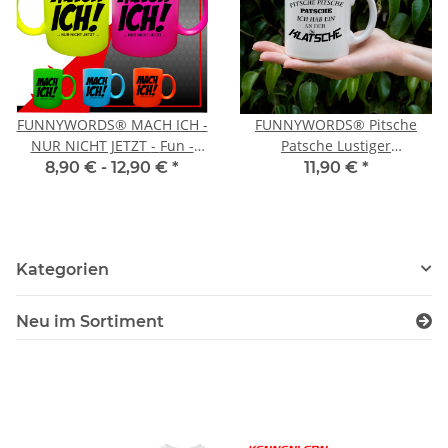
FUNNYWORDS® MACH ICH -
FUNNYWORDS® Pitsche
NUR NICHT JETZT - Fun -
Patsche Lustiger
NEON - Tasse -
Kaffeebecher
8,90 € -
12,90 €
*
11,90 €
*
Kaffeebecher
Kategorien
Neu im Sortiment