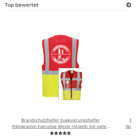
Top bewertet
Brandschutzhelfer Evakuierungshelfer
Br
Piktogramm Executive Weste rot/gelb mit vielen
Warn
Taschen S-3XL