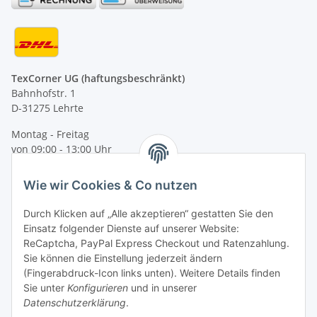
TexCorner UG (haftungsbeschränkt)
Bahnhofstr. 1
D-31275 Lehrte
Montag - Freitag
von 09:00 - 13:00 Uhr
telefonisch erreichbar
Wie wir Cookies & Co nutzen
Tel: +49 (0) 5132 8230689
Fax: +49 (0) 5132 8230693
Durch Klicken auf „Alle akzeptieren“ gestatten Sie den
E-Mail:
mail@texcorner.de
Einsatz folgender Dienste auf unserer Website:
ReCaptcha, PayPal Express Checkout und Ratenzahlung.
Sie können die Einstellung jederzeit ändern
(Fingerabdruck-Icon links unten). Weitere Details finden
Sie unter
Konfigurieren
und in unserer
Datenschutzerklärung
.