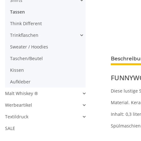
Shirts
Tassen
Think Different
Trinkflaschen
Sweater / Hoodies
Taschen/Beutel
Beschreib
Kissen
FUNNYWOR
Aufkleber
Diese lustige 
Malt Whiskey ®
Material. Ker
Werbeartikel
Inhalt: 0,3 lite
Textildruck
Spülmaschien
SALE