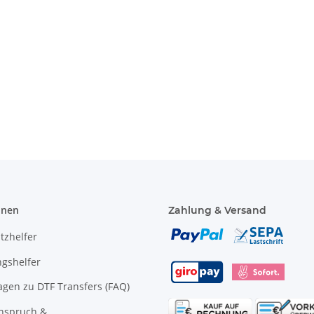
 Gelb +
Korntex® - Kinderwarnweste -
YOKO Exec
rößen
Orange 3 größen
Paramedic 
Taschen un
€
*
1,95 € -
2,49 €
*
8,49 
onen
Zahlung & Versand
tzhelfer
gshelfer
agen zu DTF Transfers (FAQ)
anspruch &