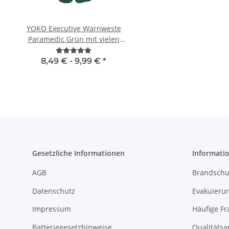
YOKO Executive Warnweste
Feuerwehr Warnweste
Paramedic Grün mit vielen
Orange in 10 G
Taschen und Reißverschluss
8,49 € -
9,99 €
*
4,72 € -
9,38 
Gesetzliche Informationen
Informati
AGB
Brandschu
Datenschutz
Evakuierun
Impressum
Häufige Fr
Batteriegesetzhinweise
Qualitäts