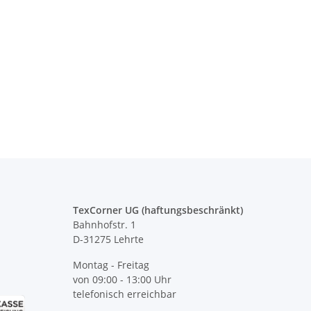
utive Warnweste
Feuerwehr Warnweste Gelb +
Kor
Grün mit vielen
Orange in 10 Größen
d Reißverschluss
€ -
9,99 €
*
4,72 € -
9,38 €
*
TexCorner UG (haftungsbeschränkt)
Bahnhofstr. 1
D-31275 Lehrte
Montag - Freitag
von 09:00 - 13:00 Uhr
telefonisch erreichbar