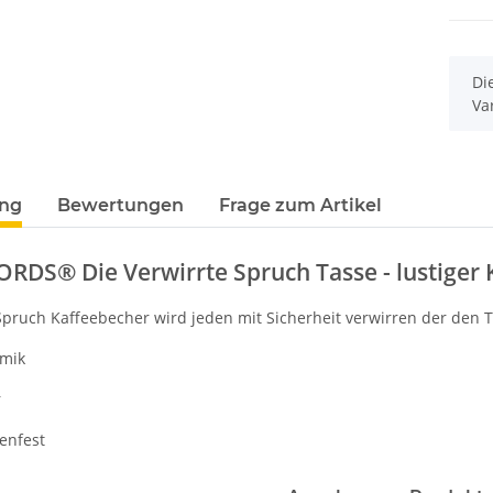
x
Di
Va
ung
Bewertungen
Frage zum Artikel
DS® Die Verwirrte Spruch Tasse - lustiger 
Spruch Kaffeebecher wird jeden mit Sicherheit verwirren der den Tex
amik
r
enfest