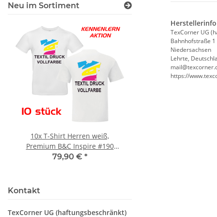
Neu im Sortiment
Herstellerinf
TexCorner UG (h
Bahnhofstraße 1
Niedersachsen
Lehrte, Deutschl
mail@texcorner.
https://www.texc
10x T-Shirt Herren weiß,
Feuerwehr Trinkflasc
Premium B&C Inspire #190
farbig 1000ml inkl.
Rundhals mit EINER
Wunschname
79,90 €
*
7,99 € -
14,99
Druckposition CMYK
Kontakt
TexCorner UG (haftungsbeschränkt)