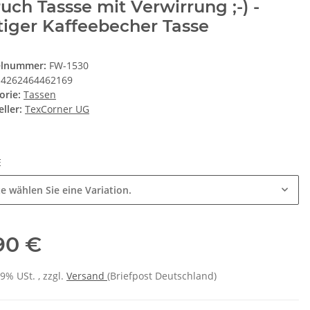
uch Tassse mit Verwirrung ;-) -
tiger Kaffeebecher Tasse
elnummer:
FW-1530
4262464462169
orie:
Tassen
ller:
TexCorner UG
E
te wählen Sie eine Variation.
,90 €
19% USt. , zzgl.
Versand
(Briefpost Deutschland)