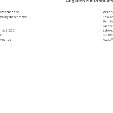
Angaben zur Produkts
ormationen:
veran
aftungsbeschränkt)
TexCor
Bahnho
Nieder
and, 31275
Lehrte
de
mail@t
orner.de
https:
he 5010
LEITUNG SAMMELSTELLE
10x T-Shi
Piktogramm Warnweste auch mit
Premium B
n
vielen Taschen S-3XL
Rundha
 €
*
ab
11,17 €
*
79
Druckp