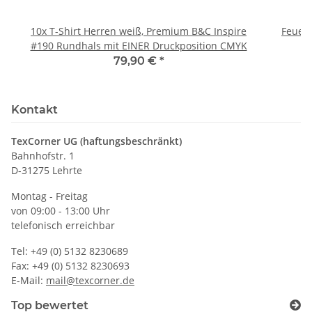
10x T-Shirt Herren weiß, Premium B&C Inspire
Feuerwe
#190 Rundhals mit EINER Druckposition CMYK
79,90 €
*
Kontakt
TexCorner UG (haftungsbeschränkt)
Bahnhofstr. 1
D-31275 Lehrte
Montag - Freitag
von 09:00 - 13:00 Uhr
telefonisch erreichbar
Tel: +49 (0) 5132 8230689
Fax: +49 (0) 5132 8230693
E-Mail:
mail@texcorner.de
Top bewertet