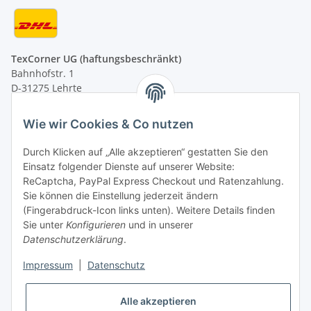
TexCorner UG (haftungsbeschränkt)
Bahnhofstr. 1
D-31275 Lehrte
Montag - Freitag
Wie wir Cookies & Co nutzen
von 09:00 - 13:00 Uhr
telefonisch erreichbar
Durch Klicken auf „Alle akzeptieren“ gestatten Sie den
Einsatz folgender Dienste auf unserer Website:
Tel: +49 (0) 5132 8230689
ReCaptcha, PayPal Express Checkout und Ratenzahlung.
Fax: +49 (0) 5132 8230693
Sie können die Einstellung jederzeit ändern
E-Mail:
mail@texcorner.de
(Fingerabdruck-Icon links unten). Weitere Details finden
Sie unter
Konfigurieren
und in unserer
Datenschutzerklärung
.
Impressum
|
Datenschutz
Vertrag widerrufen
Alle akzeptieren