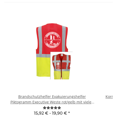
Brandschutzhelfer Evakuierungshelfer
Kornte
Piktogramm Executive Weste rot/gelb mit vielen
Taschen S-3XL
15,92 € -
19,90 €
*