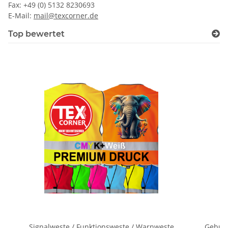
Fax: +49 (0) 5132 8230693
E-Mail:
mail@texcorner.de
Top bewertet
Signalweste / Funktionsweste / Warnweste
Geburts