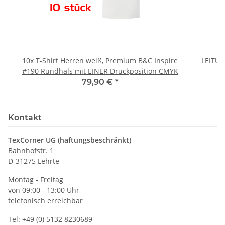
10x T-Shirt Herren weiß, Premium B&C Inspire
LEITU
#190 Rundhals mit EINER Druckposition CMYK
79,90 €
*
Kontakt
TexCorner UG (haftungsbeschränkt)
Bahnhofstr. 1
D-31275 Lehrte
Montag - Freitag
von 09:00 - 13:00 Uhr
telefonisch erreichbar
Tel: +49 (0) 5132 8230689