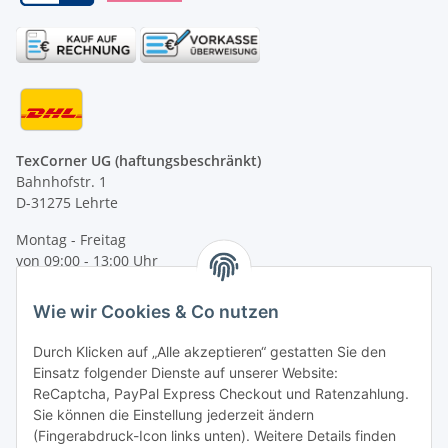
TexCorner UG (haftungsbeschränkt)
Bahnhofstr. 1
D-31275 Lehrte
Montag - Freitag
von 09:00 - 13:00 Uhr
telefonisch erreichbar
Wie wir Cookies & Co nutzen
Tel: +49 (0) 5132 8230689
Fax: +49 (0) 5132 8230693
Durch Klicken auf „Alle akzeptieren“ gestatten Sie den
E-Mail:
mail@texcorner.de
Einsatz folgender Dienste auf unserer Website:
ReCaptcha, PayPal Express Checkout und Ratenzahlung.
Sie können die Einstellung jederzeit ändern
(Fingerabdruck-Icon links unten). Weitere Details finden