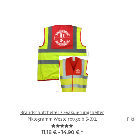
Brandschutzhelfer / Evakuierungshelfer
B
Piktogramm Weste rot/gelb S-3XL
Piktog
11,18 € -
14,90 €
*