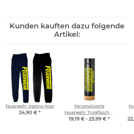
Kunden kauften dazu folgende
Artikel:
Feuerwehr Jogging Hose
Personalisierte
Fe
Feuerwehr Trinkflasche /
24,90 €
*
Isolierflasche schwarz
dopp
19,19 € -
23,99 €
*
22
Korkboden mit
Wunschdruck