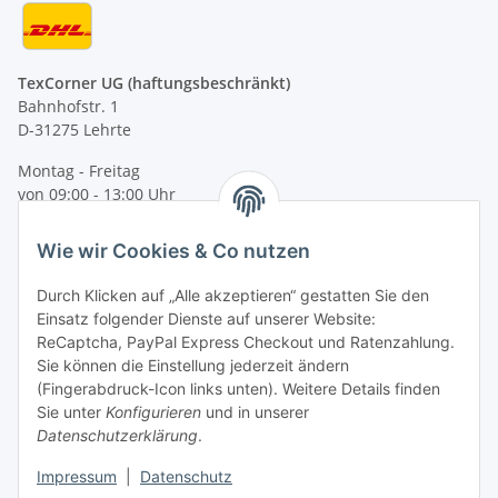
TexCorner UG (haftungsbeschränkt)
Bahnhofstr. 1
D-31275 Lehrte
Montag - Freitag
von 09:00 - 13:00 Uhr
telefonisch erreichbar
Wie wir Cookies & Co nutzen
Tel: +49 (0) 5132 8230689
Fax: +49 (0) 5132 8230693
Durch Klicken auf „Alle akzeptieren“ gestatten Sie den
E-Mail:
mail@texcorner.de
Einsatz folgender Dienste auf unserer Website:
ReCaptcha, PayPal Express Checkout und Ratenzahlung.
Sie können die Einstellung jederzeit ändern
(Fingerabdruck-Icon links unten). Weitere Details finden
Sie unter
Konfigurieren
und in unserer
Datenschutzerklärung
.
Impressum
|
Datenschutz