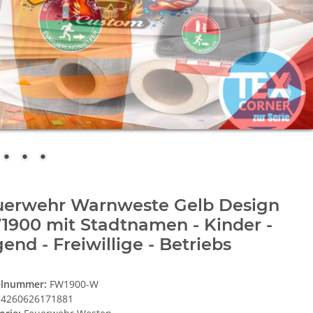
uerwehr Warnweste Gelb Design
1900 mit Stadtnamen - Kinder -
end - Freiwillige - Betriebs
elnummer:
FW1900-W
4260626171881