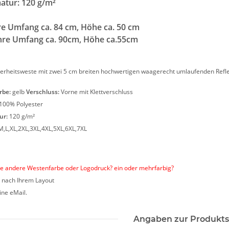
tur: 120 g/m²
 S-3XL
Weste rot/gelb S-3XL
e"
 €
*
11,18 € -
14,90 €
*
9,90 €
re Umfang ca. 84 cm, Höhe ca. 50 cm
ahre Umfang ca. 90cm, Höhe ca.55cm
erheitsweste mit zwei 5 cm breiten hochwertigen waagerecht umlaufenden Reflek
rbe:
gelb
Verschluss:
Vorne mit Klettverschluss
100% Polyester
ur:
120 g/m²
M,L,XL,2XL,3XL,4XL,5XL,6XL,7XL
e andere Westenfarbe oder Logodruck? ein oder mehrfarbig?
h nach Ihrem Layout
ine eMail.
Angaben zur Produkts