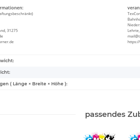
ormationen:
veran
aftungsbeschränkt)
TexCor
Bahnho
Nieder
and, 31275
Lehrte
de
mail@t
orner.de
https:
wicht:
icht:
n ( Länge × Breite × Höhe ):
passendes Zu