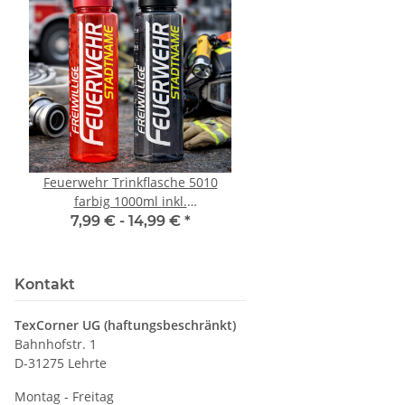
Feuerwehr Trinkflasche 5010
10x T-Shirt Herren 
farbig 1000ml inkl.
Premium B&C Inspir
Wunschnamen
Rundhals mit EI
7,99 € -
14,99 €
*
79,90 €
*
Druckposition C
Kontakt
TexCorner UG (haftungsbeschränkt)
Bahnhofstr. 1
D-31275 Lehrte
Montag - Freitag