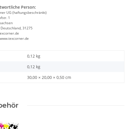
twortliche Person:
ner UG (haftungsbeschränkt)
fstr. 1
sachsen
, Deutschland, 31275
excorner.de
//www.texcorner.de
0,12 kg
0,12
kg
30,00 × 20,00 × 0,50 cm
behör