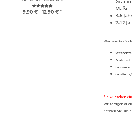
Gramma
mit vielen Taschen
Maße:
"BRAND22 Lini
9,90 € -
12,90 €
*
11,18 € -
24,90
3-6 Jah
7-12 J
Warnweste / Sich
Westenfa
Material:
Grammat
Größe:
S,
Sie wünschen ein
Wir fertigen auc
Senden Sie uns e