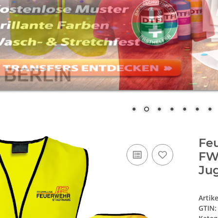
Fe
FW
Jug
Artik
GTIN: