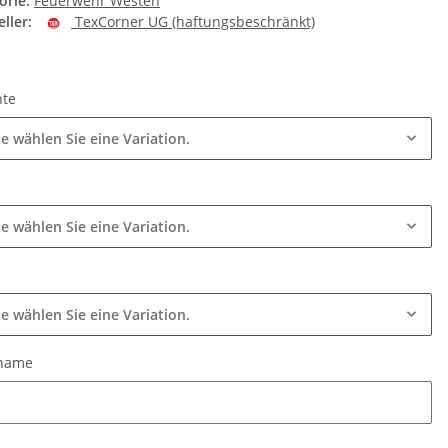
orie:
Feuerwehr Westen
ller:
TexCorner UG (haftungsbeschränkt)
nte
te wählen Sie eine Variation.
e
te wählen Sie eine Variation.
k
te wählen Sie eine Variation.
tname
name