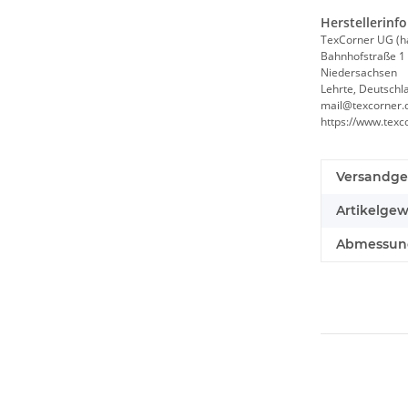
Herstellerinf
TexCorner UG (h
Bahnhofstraße 1
Niedersachsen
Lehrte, Deutschl
mail@texcorner.
https://www.texc
Versandge
Artikelgew
Abmessunge