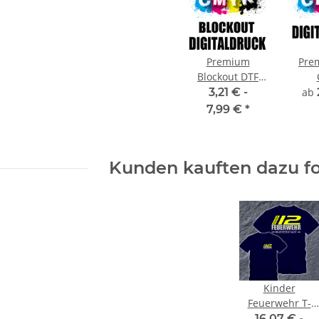
Premium
Pre
Blockout DTF
Digitaldruck
Dig
3,21 € -
ab
CMYK
7,99 €
*
Kunden kauften dazu fo
Kinder
Feuerwehr T-
Shirt FW1800
16,07 € -