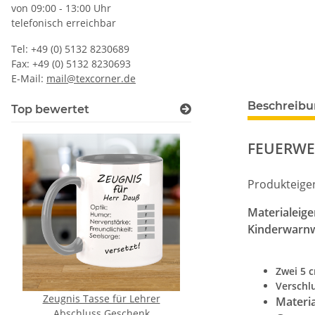
von 09:00 - 13:00 Uhr
telefonisch erreichbar
Tel: +49 (0) 5132 8230689
Fax: +49 (0) 5132 8230693
E-Mail:
mail@texcorner.de
Beschreib
Top bewertet
FEUERWE
Produkteige
Materialeige
Kinderwarn
Zwei 5 
Verschl
Zeugnis Tasse für Lehrer
Brandschutz BEAUF
Materia
Abschluss Geschenk
Piktogramm Warnweste