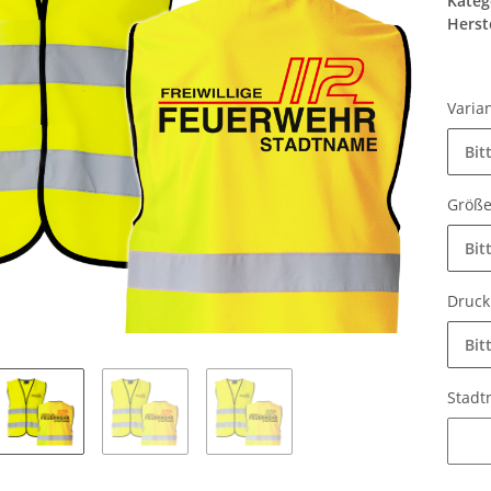
Kateg
Herste
Varia
Bit
Größ
Bit
Druc
Bit
Stad
Stadt