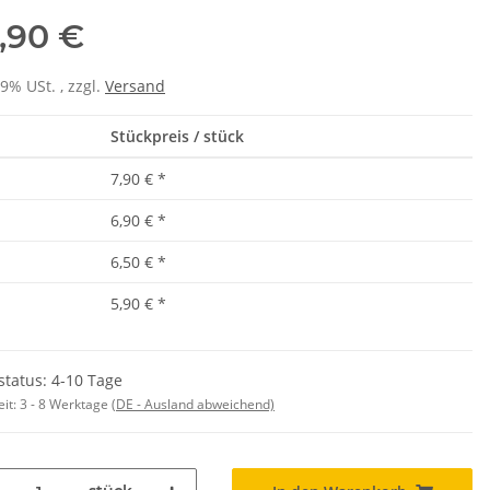
,90 €
19% USt. , zzgl.
Versand
Stückpreis / stück
7,90 €
*
rinkflasche 5010
10x T-Shirt Herren weiß,
6,90 €
*
00ml inkl.
Premium B&C Inspire #190
Pikt
6,50 €
*
schnamen
Rundhals mit EINER
 -
14,99 €
*
79,90 €
*
Druckposition CMYK
5,90 €
*
status: 4-10 Tage
eit:
3 - 8 Werktage
(DE - Ausland abweichend)