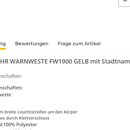
ung
Bewertungen
Frage zum Artikel
HR WARNWESTE FW1900 GELB mit Stadtna
nschaften:
nschaften:
weste
cm breite Leuchtstreifen um den Körper
uss durch Klettverschluss
TRAGTER
Brandschutzhelfer /
Zeugnis T
l:
100% Polyester
 rot/gelb
Evakuierungshelfer Piktogramm
Abschl