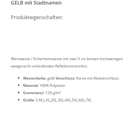
GELB mit Stadtnamen
Produkteigenschaften:
Warnweste / Sicherheitsweste mit zwei 5 cm breiten hochwertigen
waagerecht umlaufenden Reflektionsstreifen.
Westenfarbe:
gelb
Verschluss:
Vorne mit Klettverschluss
Material:
100% Polyester
Grammatur:
120 g/m²
Größe:
S,M,L,XL,2XL,3XL,4XL,5XL,6XL,7XL