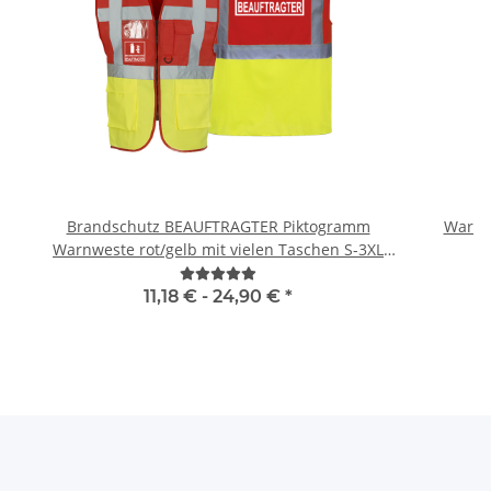
Brandschutz BEAUFTRAGTER Piktogramm
Warnwe
Warnweste rot/gelb mit vielen Taschen S-3XL
"BRAND22 Linie"
11,18 € -
24,90 €
*