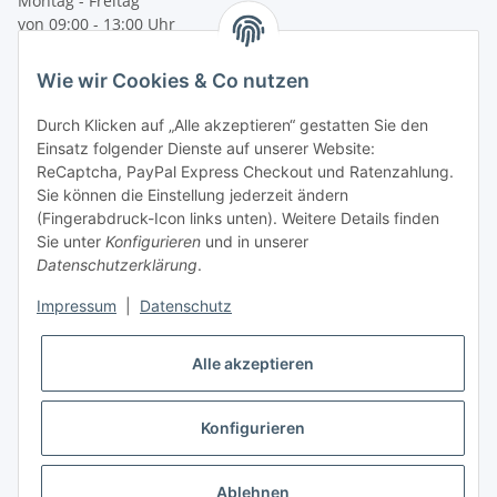
Montag - Freitag
von 09:00 - 13:00 Uhr
telefonisch erreichbar
Wie wir Cookies & Co nutzen
Tel: +49 (0) 5132 8230689
Fax: +49 (0) 5132 8230693
Durch Klicken auf „Alle akzeptieren“ gestatten Sie den
E-Mail:
mail@texcorner.de
Einsatz folgender Dienste auf unserer Website:
ReCaptcha, PayPal Express Checkout und Ratenzahlung.
Sie können die Einstellung jederzeit ändern
(Fingerabdruck-Icon links unten). Weitere Details finden
Sie unter
Konfigurieren
und in unserer
Datenschutzerklärung
.
Impressum
|
Datenschutz
Vertrag widerrufen
Alle akzeptieren
Konfigurieren
* Alle Preise inkl. gesetzlicher USt., zzgl.
Versand
Ablehnen