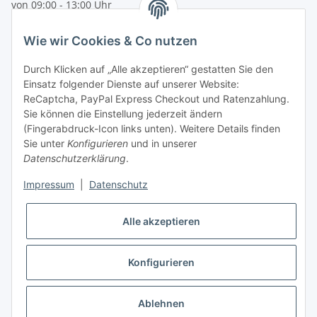
von 09:00 - 13:00 Uhr
telefonisch erreichbar
Wie wir Cookies & Co nutzen
Tel: +49 (0) 5132 8230689
Fax: +49 (0) 5132 8230693
Durch Klicken auf „Alle akzeptieren“ gestatten Sie den
E-Mail:
mail@texcorner.de
Einsatz folgender Dienste auf unserer Website:
ReCaptcha, PayPal Express Checkout und Ratenzahlung.
Sie können die Einstellung jederzeit ändern
(Fingerabdruck-Icon links unten). Weitere Details finden
Sie unter
Konfigurieren
und in unserer
Datenschutzerklärung
.
Impressum
|
Datenschutz
Vertrag widerrufen
Alle akzeptieren
Konfigurieren
* Alle Preise inkl. gesetzlicher USt., zzgl.
Versand
Ablehnen