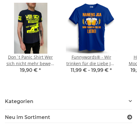
Don`t Panic Shirt Wer
Funnywords® - Wir
H
sich nicht mehr bewegt
trinken für die Liebe JGA
Modus
... JGA Shirt
Premium JGA T-Shirt
T
19,90 €
*
11,99 € -
19,99 €
*
19
Kategorien
Neu im Sortiment